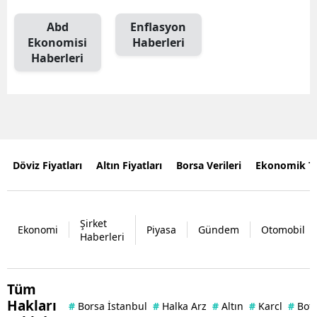
Abd
Enflasyon
Ekonomisi
Haberleri
Haberleri
Döviz Fiyatları
Altın Fiyatları
Borsa Verileri
Ekonomik T
Şirket
Ekonomi
Piyasa
Gündem
Otomobil
Haberleri
Tüm
Hakları
#
Borsa İstanbul
#
Halka Arz
#
Altın
#
Karcl
#
Bof