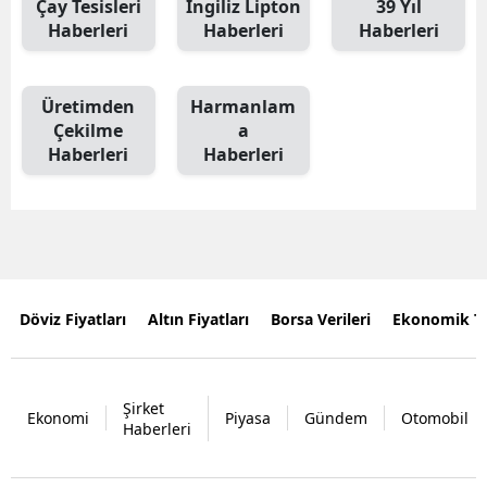
Çay Tesisleri
İngiliz Lipton
39 Yıl
Haberleri
Haberleri
Haberleri
Üretimden
Harmanlam
Çekilme
a
Haberleri
Haberleri
Döviz Fiyatları
Altın Fiyatları
Borsa Verileri
Ekonomik T
Şirket
Ekonomi
Piyasa
Gündem
Otomobil
Haberleri