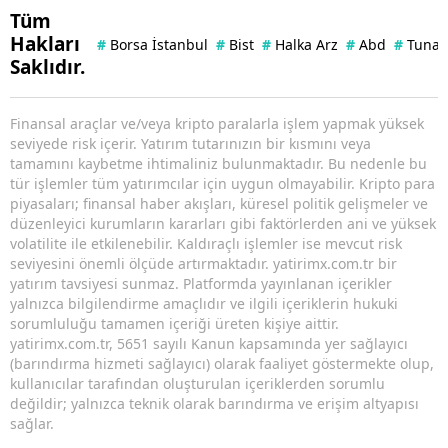
Tüm
Hakları
#
Borsa İstanbul
#
Bist
#
Halka Arz
#
Abd
#
Tuna 
Saklıdır.
Finansal araçlar ve/veya kripto paralarla işlem yapmak yüksek
seviyede risk içerir. Yatırım tutarınızın bir kısmını veya
tamamını kaybetme ihtimaliniz bulunmaktadır. Bu nedenle bu
tür işlemler tüm yatırımcılar için uygun olmayabilir. Kripto para
piyasaları; finansal haber akışları, küresel politik gelişmeler ve
düzenleyici kurumların kararları gibi faktörlerden ani ve yüksek
volatilite ile etkilenebilir. Kaldıraçlı işlemler ise mevcut risk
seviyesini önemli ölçüde artırmaktadır. yatirimx.com.tr bir
yatırım tavsiyesi sunmaz. Platformda yayınlanan içerikler
yalnızca bilgilendirme amaçlıdır ve ilgili içeriklerin hukuki
sorumluluğu tamamen içeriği üreten kişiye aittir.
yatirimx.com.tr, 5651 sayılı Kanun kapsamında yer sağlayıcı
(barındırma hizmeti sağlayıcı) olarak faaliyet göstermekte olup,
kullanıcılar tarafından oluşturulan içeriklerden sorumlu
değildir; yalnızca teknik olarak barındırma ve erişim altyapısı
sağlar.