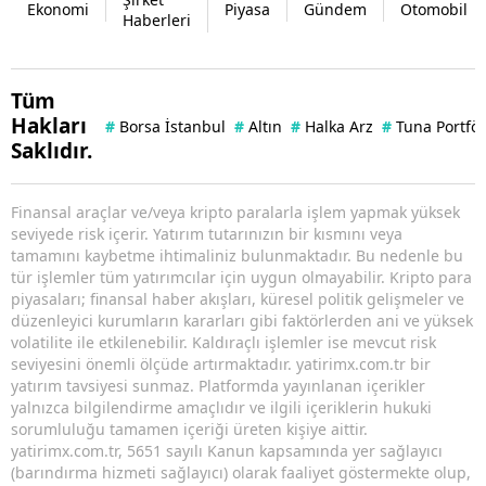
Ekonomi
Piyasa
Gündem
Otomobil
Haberleri
Tüm
Hakları
#
Borsa İstanbul
#
Altın
#
Halka Arz
#
Tuna Portfö
Saklıdır.
Finansal araçlar ve/veya kripto paralarla işlem yapmak yüksek
seviyede risk içerir. Yatırım tutarınızın bir kısmını veya
tamamını kaybetme ihtimaliniz bulunmaktadır. Bu nedenle bu
tür işlemler tüm yatırımcılar için uygun olmayabilir. Kripto para
piyasaları; finansal haber akışları, küresel politik gelişmeler ve
düzenleyici kurumların kararları gibi faktörlerden ani ve yüksek
volatilite ile etkilenebilir. Kaldıraçlı işlemler ise mevcut risk
seviyesini önemli ölçüde artırmaktadır. yatirimx.com.tr bir
yatırım tavsiyesi sunmaz. Platformda yayınlanan içerikler
yalnızca bilgilendirme amaçlıdır ve ilgili içeriklerin hukuki
sorumluluğu tamamen içeriği üreten kişiye aittir.
yatirimx.com.tr, 5651 sayılı Kanun kapsamında yer sağlayıcı
(barındırma hizmeti sağlayıcı) olarak faaliyet göstermekte olup,