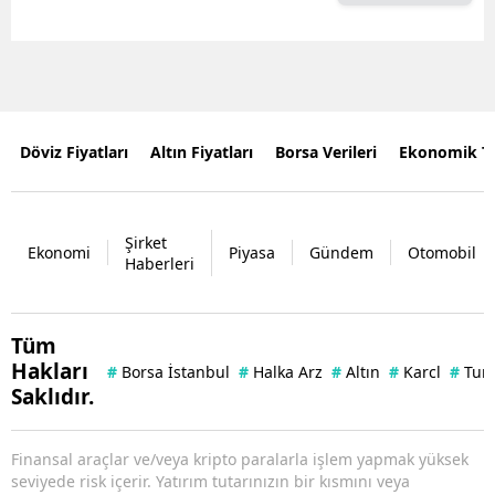
Döviz Fiyatları
Altın Fiyatları
Borsa Verileri
Ekonomik T
Şirket
Ekonomi
Piyasa
Gündem
Otomobil
Haberleri
Tüm
Hakları
#
Borsa İstanbul
#
Halka Arz
#
Altın
#
Karcl
#
Tuna
Saklıdır.
Finansal araçlar ve/veya kripto paralarla işlem yapmak yüksek
seviyede risk içerir. Yatırım tutarınızın bir kısmını veya