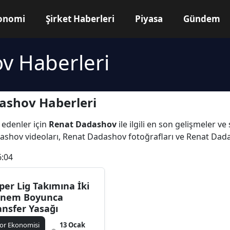
onomi
Şirket Haberleri
Piyasa
Gündem
v Haberleri
ashov Haberleri
 edenler için
Renat Dadashov
ile ilgili en son gelişmeler 
ashov videoları, Renat Dadashov fotoğrafları ve Renat Dad
6:04
per Lig Takımına İki
nem Boyunca
ansfer Yasağı
or Ekonomisi
13 Ocak