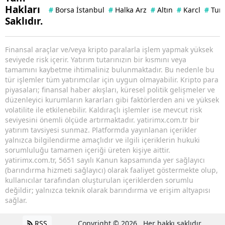
Hakları
#
Borsa İstanbul
#
Halka Arz
#
Altın
#
Karcl
#
Tuna
Saklıdır.
Finansal araçlar ve/veya kripto paralarla işlem yapmak yüksek
seviyede risk içerir. Yatırım tutarınızın bir kısmını veya
tamamını kaybetme ihtimaliniz bulunmaktadır. Bu nedenle bu
tür işlemler tüm yatırımcılar için uygun olmayabilir. Kripto para
piyasaları; finansal haber akışları, küresel politik gelişmeler ve
düzenleyici kurumların kararları gibi faktörlerden ani ve yüksek
volatilite ile etkilenebilir. Kaldıraçlı işlemler ise mevcut risk
seviyesini önemli ölçüde artırmaktadır. yatirimx.com.tr bir
yatırım tavsiyesi sunmaz. Platformda yayınlanan içerikler
yalnızca bilgilendirme amaçlıdır ve ilgili içeriklerin hukuki
sorumluluğu tamamen içeriği üreten kişiye aittir.
yatirimx.com.tr, 5651 sayılı Kanun kapsamında yer sağlayıcı
(barındırma hizmeti sağlayıcı) olarak faaliyet göstermekte olup,
kullanıcılar tarafından oluşturulan içeriklerden sorumlu
değildir; yalnızca teknik olarak barındırma ve erişim altyapısı
sağlar.
RSS
Copyright © 2026 . Her hakkı saklıdır.