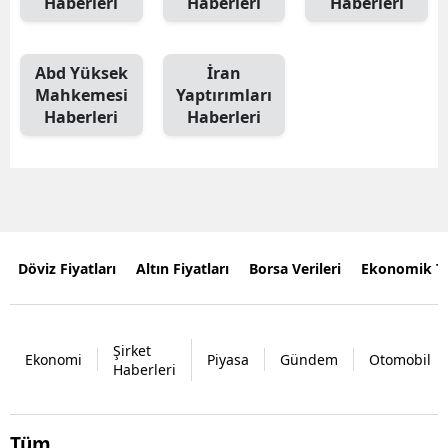
Haberleri
Haberleri
Haberleri
Abd Yüksek
İran
Mahkemesi
Yaptırımları
Haberleri
Haberleri
Döviz Fiyatları
Altın Fiyatları
Borsa Verileri
Ekonomik T
Şirket
Ekonomi
Piyasa
Gündem
Otomobil
Haberleri
Tüm