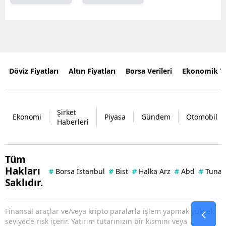
Döviz Fiyatları
Altın Fiyatları
Borsa Verileri
Ekonomik T
Şirket
Ekonomi
Piyasa
Gündem
Otomobil
Haberleri
Tüm
Hakları
#
Borsa İstanbul
#
Bist
#
Halka Arz
#
Abd
#
Tuna 
Saklıdır.
Finansal araçlar ve/veya kripto paralarla işlem yapmak yüksek
seviyede risk içerir. Yatırım tutarınızın bir kısmını veya