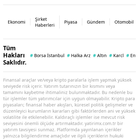
Şirket
Ekonomi
Piyasa
Gündem
Otomobil
Haberleri
Tüm
Hakları
#
Borsa İstanbul
#
Halka Arz
#
Altın
#
Karcl
#
Enf
Saklıdır.
Finansal araçlar ve/veya kripto paralarla işlem yapmak yüksek
seviyede risk içerir. Yatırım tutarınızın bir kısmını veya
tamamını kaybetme ihtimaliniz bulunmaktadır. Bu nedenle bu
tür işlemler tüm yatırımcılar için uygun olmayabilir. Kripto para
piyasaları; finansal haber akışları, küresel politik gelişmeler ve
düzenleyici kurumların kararları gibi faktörlerden ani ve yüksek
volatilite ile etkilenebilir. Kaldıraçlı işlemler ise mevcut risk
seviyesini önemli ölçüde artırmaktadır. yatirimx.com.tr bir
yatırım tavsiyesi sunmaz. Platformda yayınlanan içerikler
yalnızca bilgilendirme amaçlıdır ve ilgili içeriklerin hukuki