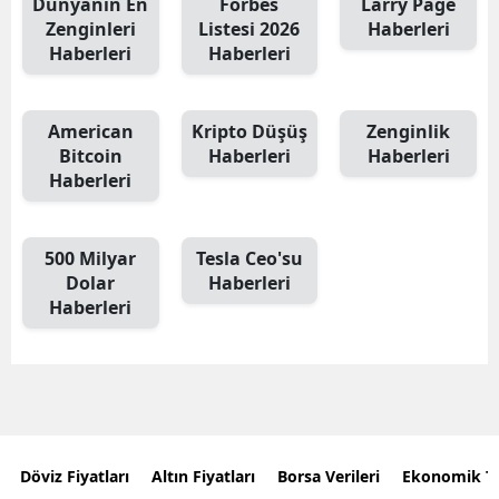
Dünyanın En
Forbes
Larry Page
Zenginleri
Listesi 2026
Haberleri
Haberleri
Haberleri
American
Kripto Düşüş
Zenginlik
Bitcoin
Haberleri
Haberleri
Haberleri
500 Milyar
Tesla Ceo'su
Dolar
Haberleri
Haberleri
Döviz Fiyatları
Altın Fiyatları
Borsa Verileri
Ekonomik T