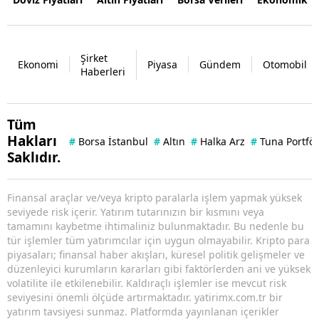
Şirket
Ekonomi
Piyasa
Gündem
Otomobil
Haberleri
Tüm
Hakları
#
Borsa İstanbul
#
Altın
#
Halka Arz
#
Tuna Portfö
Saklıdır.
Finansal araçlar ve/veya kripto paralarla işlem yapmak yüksek
seviyede risk içerir. Yatırım tutarınızın bir kısmını veya
tamamını kaybetme ihtimaliniz bulunmaktadır. Bu nedenle bu
tür işlemler tüm yatırımcılar için uygun olmayabilir. Kripto para
piyasaları; finansal haber akışları, küresel politik gelişmeler ve
düzenleyici kurumların kararları gibi faktörlerden ani ve yüksek
volatilite ile etkilenebilir. Kaldıraçlı işlemler ise mevcut risk
seviyesini önemli ölçüde artırmaktadır. yatirimx.com.tr bir
yatırım tavsiyesi sunmaz. Platformda yayınlanan içerikler