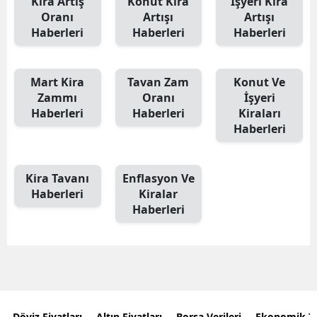
Kira Artış
Konut Kira
İşyeri Kira
Oranı
Artışı
Artışı
Haberleri
Haberleri
Haberleri
Mart Kira
Tavan Zam
Konut Ve
Zammı
Oranı
İşyeri
Haberleri
Haberleri
Kiraları
Haberleri
Kira Tavanı
Enflasyon Ve
Haberleri
Kiralar
Haberleri
Döviz Fiyatları
Altın Fiyatları
Borsa Verileri
Ekonomik T