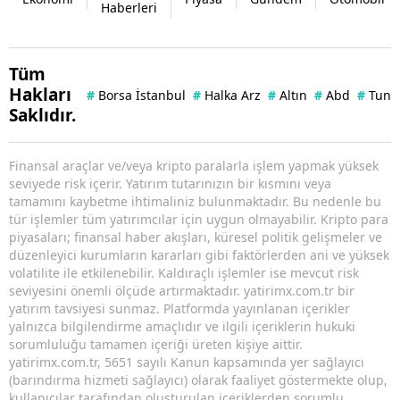
Haberleri
Tüm
Hakları
#
Borsa İstanbul
#
Halka Arz
#
Altın
#
Abd
#
Tuna 
Saklıdır.
Finansal araçlar ve/veya kripto paralarla işlem yapmak yüksek
seviyede risk içerir. Yatırım tutarınızın bir kısmını veya
tamamını kaybetme ihtimaliniz bulunmaktadır. Bu nedenle bu
tür işlemler tüm yatırımcılar için uygun olmayabilir. Kripto para
piyasaları; finansal haber akışları, küresel politik gelişmeler ve
düzenleyici kurumların kararları gibi faktörlerden ani ve yüksek
volatilite ile etkilenebilir. Kaldıraçlı işlemler ise mevcut risk
seviyesini önemli ölçüde artırmaktadır. yatirimx.com.tr bir
yatırım tavsiyesi sunmaz. Platformda yayınlanan içerikler
yalnızca bilgilendirme amaçlıdır ve ilgili içeriklerin hukuki
sorumluluğu tamamen içeriği üreten kişiye aittir.
yatirimx.com.tr, 5651 sayılı Kanun kapsamında yer sağlayıcı
(barındırma hizmeti sağlayıcı) olarak faaliyet göstermekte olup,
kullanıcılar tarafından oluşturulan içeriklerden sorumlu