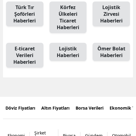
Türk Tır
Körfez
Lojistik
Şoförleri
Ülkeleri
Zirvesi
Haberleri
Ticaret
Haberleri
Haberleri
E-ticaret
Lojistik
Ömer Bolat
Verileri
Haberleri
Haberleri
Haberleri
Döviz Fiyatları
Altın Fiyatları
Borsa Verileri
Ekonomik T
Şirket
Ekonomi
Piyasa
Gündem
Otomobil