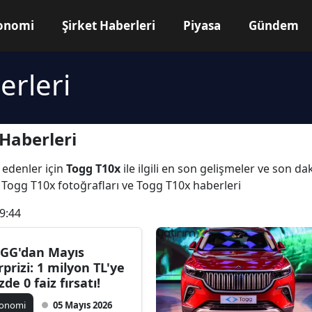
onomi
Şirket Haberleri
Piyasa
Gündem
erleri
Haberleri
 edenler için
Togg T10x
ile ilgili en son gelişmeler ve son d
 Togg T10x fotoğrafları ve Togg T10x haberleri
9:44
GG'dan Mayıs
rprizi: 1 milyon TL'ye
zde 0 faiz fırsatı!
konomi
05 Mayıs 2026