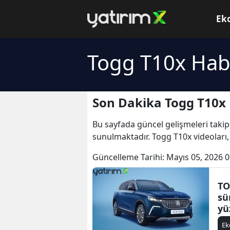
Ek
Togg T10x Hab
Son Dakika Togg T10x 
Bu sayfada güncel gelişmeleri takip
sunulmaktadır. Togg T10x videoları,
Güncelleme Tarihi:
Mayıs 05, 2026 0
TO
sü
yü
E