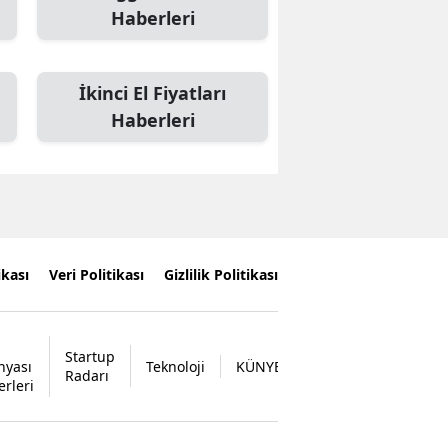
Haberleri
İkinci El Fiyatları
Haberleri
ikası
Veri Politikası
Gizlilik Politikası
Startup
nyası
Teknoloji
KÜNYE
İLETİŞİM
Radarı
erleri