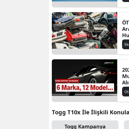
ÖT
Ar
Hu
Uz
E
Gö
20
Mu
Al
Mo
Ot
Togg T10x İle İlişkili Konul
Togg Kampanya