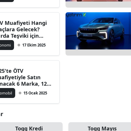
V Muafiyeti Hangi
açlara Gelecek?
rda Teşviki için
manlar 2028'i
konomi
17 Ekim 2025
sterdi
25'te ÖTV
afiyetiyle Satın
ınacak 6 Marka, 12
del!
omobil
15 Ocak 2025
ar
Togg Kredi
Togg Mayıs