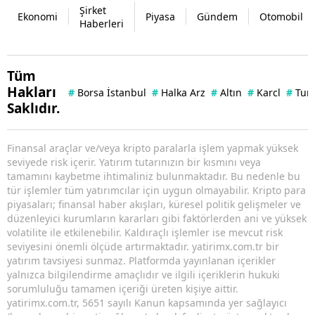
Şirket
Ekonomi
Piyasa
Gündem
Otomobil
Haberleri
Tüm
Hakları
#
Borsa İstanbul
#
Halka Arz
#
Altın
#
Karcl
#
Tun
Saklıdır.
Finansal araçlar ve/veya kripto paralarla işlem yapmak yüksek
seviyede risk içerir. Yatırım tutarınızın bir kısmını veya
tamamını kaybetme ihtimaliniz bulunmaktadır. Bu nedenle bu
tür işlemler tüm yatırımcılar için uygun olmayabilir. Kripto para
piyasaları; finansal haber akışları, küresel politik gelişmeler ve
düzenleyici kurumların kararları gibi faktörlerden ani ve yüksek
volatilite ile etkilenebilir. Kaldıraçlı işlemler ise mevcut risk
seviyesini önemli ölçüde artırmaktadır. yatirimx.com.tr bir
yatırım tavsiyesi sunmaz. Platformda yayınlanan içerikler
yalnızca bilgilendirme amaçlıdır ve ilgili içeriklerin hukuki
sorumluluğu tamamen içeriği üreten kişiye aittir.
yatirimx.com.tr, 5651 sayılı Kanun kapsamında yer sağlayıcı