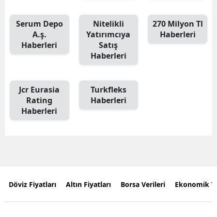
Serum Depo
Nitelikli
270 Milyon Tl
A.ş.
Yatırımcıya
Haberleri
Haberleri
Satış
Haberleri
Jcr Eurasia
Turkfleks
Rating
Haberleri
Haberleri
Döviz Fiyatları
Altın Fiyatları
Borsa Verileri
Ekonomik T