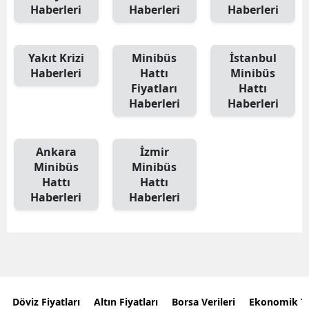
Haberleri
Haberleri
Haberleri
Yakıt Krizi
Minibüs
İstanbul
Haberleri
Hattı
Minibüs
Fiyatları
Hattı
Haberleri
Haberleri
Ankara
İzmir
Minibüs
Minibüs
Hattı
Hattı
Haberleri
Haberleri
Döviz Fiyatları
Altın Fiyatları
Borsa Verileri
Ekonomik T