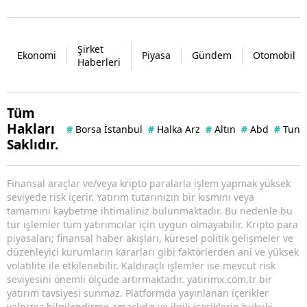
Şirket
Ekonomi
Piyasa
Gündem
Otomobil
Haberleri
Tüm
Hakları
#
Borsa İstanbul
#
Halka Arz
#
Altın
#
Abd
#
Tuna 
Saklıdır.
Finansal araçlar ve/veya kripto paralarla işlem yapmak yüksek
seviyede risk içerir. Yatırım tutarınızın bir kısmını veya
tamamını kaybetme ihtimaliniz bulunmaktadır. Bu nedenle bu
tür işlemler tüm yatırımcılar için uygun olmayabilir. Kripto para
piyasaları; finansal haber akışları, küresel politik gelişmeler ve
düzenleyici kurumların kararları gibi faktörlerden ani ve yüksek
volatilite ile etkilenebilir. Kaldıraçlı işlemler ise mevcut risk
seviyesini önemli ölçüde artırmaktadır. yatirimx.com.tr bir
yatırım tavsiyesi sunmaz. Platformda yayınlanan içerikler
yalnızca bilgilendirme amaçlıdır ve ilgili içeriklerin hukuki