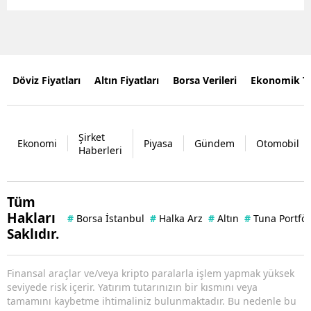
Döviz Fiyatları
Altın Fiyatları
Borsa Verileri
Ekonomik T
Şirket
Ekonomi
Piyasa
Gündem
Otomobil
Haberleri
Tüm
Hakları
#
Borsa İstanbul
#
Halka Arz
#
Altın
#
Tuna Portfö
Saklıdır.
Finansal araçlar ve/veya kripto paralarla işlem yapmak yüksek
seviyede risk içerir. Yatırım tutarınızın bir kısmını veya
tamamını kaybetme ihtimaliniz bulunmaktadır. Bu nedenle bu