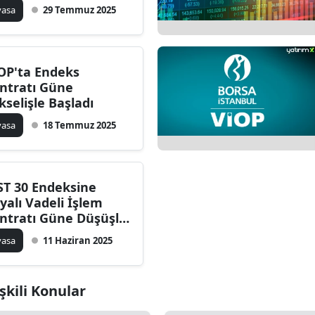
yasa
29 Temmuz 2025
OP'ta Endeks
ntratı Güne
kselişle Başladı
yasa
18 Temmuz 2025
ST 30 Endeksine
yalı Vadeli İşlem
ntratı Güne Düşüşle
şladı
yasa
11 Haziran 2025
işkili Konular