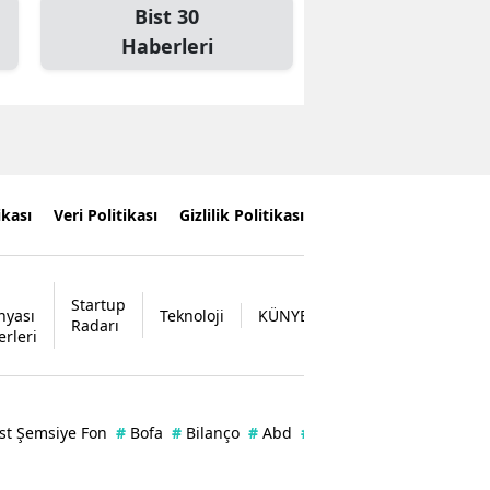
Bist 30
Haberleri
ikası
Veri Politikası
Gizlilik Politikası
Startup
nyası
Teknoloji
KÜNYE
İLETİŞİM
Radarı
erleri
st Şemsiye Fon
#
Bofa
#
Bilanço
#
Abd
#
Enflasyon
#
Bist
#
Zer