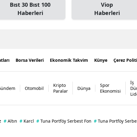
Bıst 30 Bıst 100
Viop
Haberleri
Haberleri
tları
Borsa Verileri
Ekonomik Takvim
Künye
Çerez Polit
İş
Kripto
Spor
Gündem
Otomobil
Dünya
Dü
Paralar
Ekonomisi
Lid
z
#
Altın
#
Karcl
#
Tuna Portföy Serbest Fon
#
Tuna Portföy Serbe