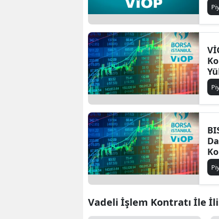
Pi
Vİ
Ko
Yü
Pi
BI
Da
Ko
Ba
Pi
Vadeli İşlem Kontratı İle İl