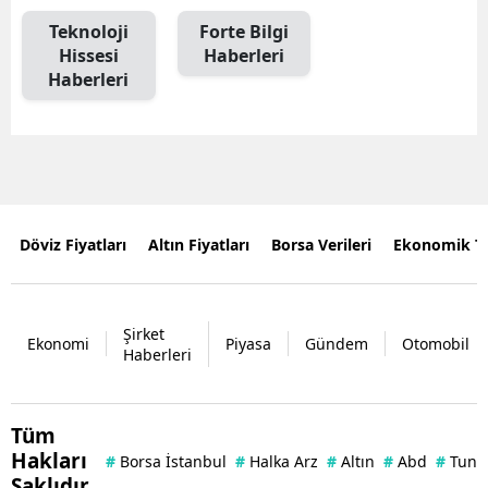
Teknoloji
Forte Bilgi
Hissesi
Haberleri
Haberleri
Döviz Fiyatları
Altın Fiyatları
Borsa Verileri
Ekonomik T
Şirket
Ekonomi
Piyasa
Gündem
Otomobil
Haberleri
Tüm
Hakları
#
Borsa İstanbul
#
Halka Arz
#
Altın
#
Abd
#
Tuna 
Saklıdır.