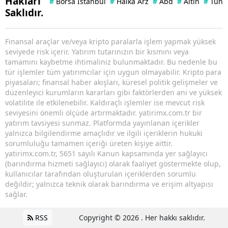
Hakları
#
Borsa İstanbul
#
Halka Arz
#
Abd
#
Altın
#
Tuna 
Saklıdır.
Finansal araçlar ve/veya kripto paralarla işlem yapmak yüksek
seviyede risk içerir. Yatırım tutarınızın bir kısmını veya
tamamını kaybetme ihtimaliniz bulunmaktadır. Bu nedenle bu
tür işlemler tüm yatırımcılar için uygun olmayabilir. Kripto para
piyasaları; finansal haber akışları, küresel politik gelişmeler ve
düzenleyici kurumların kararları gibi faktörlerden ani ve yüksek
volatilite ile etkilenebilir. Kaldıraçlı işlemler ise mevcut risk
seviyesini önemli ölçüde artırmaktadır. yatirimx.com.tr bir
yatırım tavsiyesi sunmaz. Platformda yayınlanan içerikler
yalnızca bilgilendirme amaçlıdır ve ilgili içeriklerin hukuki
sorumluluğu tamamen içeriği üreten kişiye aittir.
yatirimx.com.tr, 5651 sayılı Kanun kapsamında yer sağlayıcı
(barındırma hizmeti sağlayıcı) olarak faaliyet göstermekte olup,
kullanıcılar tarafından oluşturulan içeriklerden sorumlu
değildir; yalnızca teknik olarak barındırma ve erişim altyapısı
sağlar.
RSS
Copyright © 2026 . Her hakkı saklıdır.