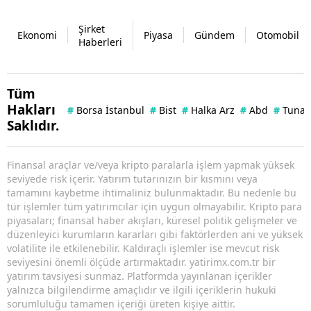
Şirket
Ekonomi
Piyasa
Gündem
Otomobil
Haberleri
Tüm
Hakları
#
Borsa İstanbul
#
Bist
#
Halka Arz
#
Abd
#
Tuna 
Saklıdır.
Finansal araçlar ve/veya kripto paralarla işlem yapmak yüksek
seviyede risk içerir. Yatırım tutarınızın bir kısmını veya
tamamını kaybetme ihtimaliniz bulunmaktadır. Bu nedenle bu
tür işlemler tüm yatırımcılar için uygun olmayabilir. Kripto para
piyasaları; finansal haber akışları, küresel politik gelişmeler ve
düzenleyici kurumların kararları gibi faktörlerden ani ve yüksek
volatilite ile etkilenebilir. Kaldıraçlı işlemler ise mevcut risk
seviyesini önemli ölçüde artırmaktadır. yatirimx.com.tr bir
yatırım tavsiyesi sunmaz. Platformda yayınlanan içerikler
yalnızca bilgilendirme amaçlıdır ve ilgili içeriklerin hukuki
sorumluluğu tamamen içeriği üreten kişiye aittir.