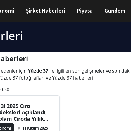
onomi
Şirket Haberleri
Piyasa
Gündem
leri
aberleri
 edenler için
Yüzde 37
ile ilgili en son gelişmeler ve son da
Yüzde 37 fotoğrafları ve Yüzde 37 haberleri
10:30
lül 2025 Ciro
deksleri Açıklandı,
plam Ciroda Yıllık
zde 37,5 Artış
konomi
11 Kasım 2025