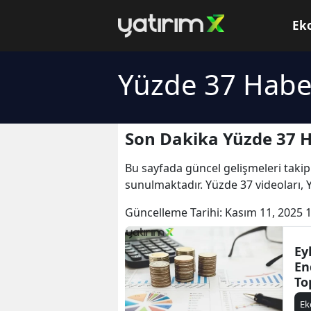
Ek
Yüzde 37 Haber
Son Dakika Yüzde 37 H
Bu sayfada güncel gelişmeleri takip
sunulmaktadır. Yüzde 37 videoları, 
Güncelleme Tarihi:
Kasım 11, 2025 
Ey
En
To
Yü
E