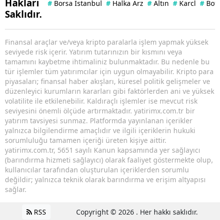
Hakları
#
Borsa İstanbul
#
Halka Arz
#
Altın
#
Karcl
#
Bof
Saklıdır.
Finansal araçlar ve/veya kripto paralarla işlem yapmak yüksek
seviyede risk içerir. Yatırım tutarınızın bir kısmını veya
tamamını kaybetme ihtimaliniz bulunmaktadır. Bu nedenle bu
tür işlemler tüm yatırımcılar için uygun olmayabilir. Kripto para
piyasaları; finansal haber akışları, küresel politik gelişmeler ve
düzenleyici kurumların kararları gibi faktörlerden ani ve yüksek
volatilite ile etkilenebilir. Kaldıraçlı işlemler ise mevcut risk
seviyesini önemli ölçüde artırmaktadır. yatirimx.com.tr bir
yatırım tavsiyesi sunmaz. Platformda yayınlanan içerikler
yalnızca bilgilendirme amaçlıdır ve ilgili içeriklerin hukuki
sorumluluğu tamamen içeriği üreten kişiye aittir.
yatirimx.com.tr, 5651 sayılı Kanun kapsamında yer sağlayıcı
(barındırma hizmeti sağlayıcı) olarak faaliyet göstermekte olup,
kullanıcılar tarafından oluşturulan içeriklerden sorumlu
değildir; yalnızca teknik olarak barındırma ve erişim altyapısı
sağlar.
RSS
Copyright © 2026 . Her hakkı saklıdır.