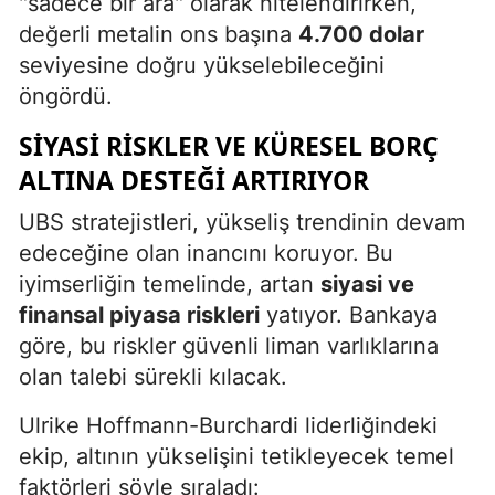
"sadece bir ara" olarak nitelendirirken,
değerli metalin ons başına
4.700 dolar
seviyesine doğru yükselebileceğini
öngördü.
SIYASI RISKLER VE KÜRESEL BORÇ
ALTINA DESTEĞI ARTIRIYOR
UBS stratejistleri, yükseliş trendinin devam
edeceğine olan inancını koruyor. Bu
iyimserliğin temelinde, artan
siyasi ve
finansal piyasa riskleri
yatıyor. Bankaya
göre, bu riskler güvenli liman varlıklarına
olan talebi sürekli kılacak.
Ulrike Hoffmann-Burchardi liderliğindeki
ekip, altının yükselişini tetikleyecek temel
faktörleri şöyle sıraladı: