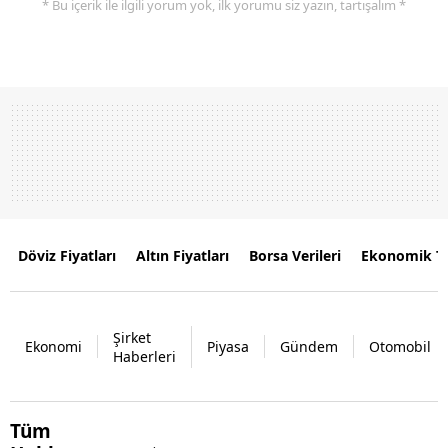
* Bu içerik ile ilgili yorum yok, ilk yorumu siz yazın, tartışalım *
Döviz Fiyatları
Altın Fiyatları
Borsa Verileri
Ekonomik T
Şirket
Ekonomi
Piyasa
Gündem
Otomobil
Haberleri
Tüm