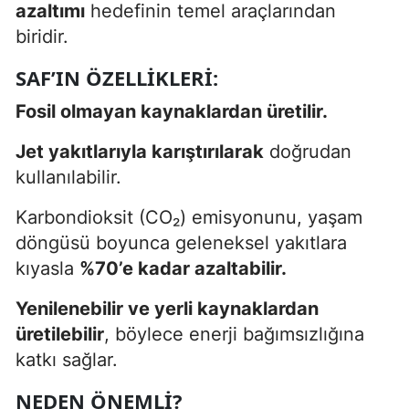
azaltımı
hedefinin temel araçlarından
biridir.
SAF’IN ÖZELLIKLERI:
Fosil olmayan kaynaklardan üretilir.
Jet yakıtlarıyla karıştırılarak
doğrudan
kullanılabilir.
Karbondioksit (CO₂) emisyonunu, yaşam
döngüsü boyunca geleneksel yakıtlara
kıyasla
%70’e kadar azaltabilir.
Yenilenebilir ve yerli kaynaklardan
üretilebilir
, böylece enerji bağımsızlığına
katkı sağlar.
NEDEN ÖNEMLI?