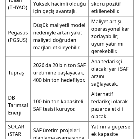
Yolları
Yüksek hacimli olduğu
skoru pozitif
(THYAO)
için geçiş avantajlı.
etkilenebilir.
Maliyet artışı
Düşük maliyetli model
operasyonel karı
Pegasus
nedeniyle artan yakıt
zorlayabilir;
(PGSUS)
maliyeti doğrudan
uyum yatırımı
marjları etkileyebilir.
gerekebilir.
Ana tedarikçi
2026'da 20 bin ton SAF
olacak; yerli SAF
Tüpraş
üretimine başlayacak,
arzını
400 bin ton hedefliyor.
sağlayacak.
Alternatif
DB
100 bin ton kapasiteli
tedarikçi olarak
Tarımsal
SAF tesisi kuruyor.
pazarda etkili
Enerji
olacak.
SOCAR
Yatırıma geçerse
SAF üretim projeleri
(STAR
ek kapasite
planlama aşamasında.