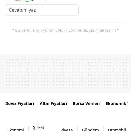
* Bu içerik ile ilgili yorum yok, ilk yorumu siz yazın, tartışalım *
Döviz Fiyatları
Altın Fiyatları
Borsa Verileri
Ekonomik T
Şirket
Ekonomi
Piyasa
Gündem
Otomobil