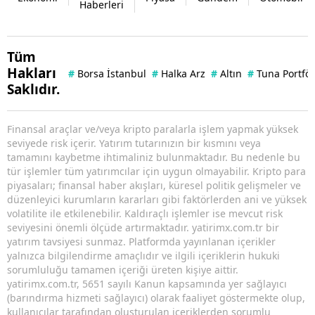
Haberleri
Tüm
Hakları
#
Borsa İstanbul
#
Halka Arz
#
Altın
#
Tuna Portfö
Saklıdır.
Finansal araçlar ve/veya kripto paralarla işlem yapmak yüksek
seviyede risk içerir. Yatırım tutarınızın bir kısmını veya
tamamını kaybetme ihtimaliniz bulunmaktadır. Bu nedenle bu
tür işlemler tüm yatırımcılar için uygun olmayabilir. Kripto para
piyasaları; finansal haber akışları, küresel politik gelişmeler ve
düzenleyici kurumların kararları gibi faktörlerden ani ve yüksek
volatilite ile etkilenebilir. Kaldıraçlı işlemler ise mevcut risk
seviyesini önemli ölçüde artırmaktadır. yatirimx.com.tr bir
yatırım tavsiyesi sunmaz. Platformda yayınlanan içerikler
yalnızca bilgilendirme amaçlıdır ve ilgili içeriklerin hukuki
sorumluluğu tamamen içeriği üreten kişiye aittir.
yatirimx.com.tr, 5651 sayılı Kanun kapsamında yer sağlayıcı
(barındırma hizmeti sağlayıcı) olarak faaliyet göstermekte olup,
kullanıcılar tarafından oluşturulan içeriklerden sorumlu