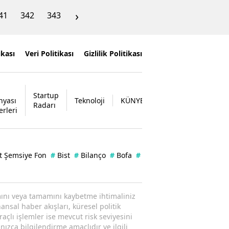
›
41
342
343
ikası
Veri Politikası
Gizlilik Politikası
Startup
nyası
Teknoloji
KÜNYE
İLETİŞİM
Radarı
erleri
t Şemsiye Fon
#
Bist
#
Bilanço
#
Bofa
#
Enflasyon
#
Borsa
#
Zer
ısmını veya tamamını kaybetme ihtimaliniz
ansal haber akışları, küresel politik
raçlı işlemler ise mevcut risk seviyesini
nızca bilgilendirme amaçlıdır ve ilgili