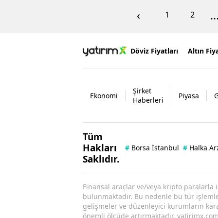
‹
..
1
2
Döviz Fiyatları
Altın Fiya
Şirket
Ekonomi
Piyasa
Haberleri
Tüm
Hakları
#
Borsa İstanbul
#
Halka Ar
Saklıdır.
Finansal araçlar ve/veya kripto paralarla 
bulunmaktadır. Bu nedenle bu tür işlemler 
gelişmeler ve düzenleyici kurumların kararl
önemli ölçüde artırmaktadır. yatirimx.com.