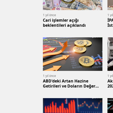
1 yıl önce
1 yı
Cari işlemler açığı
İP
beklentileri açıklandı
İs
sa
1 yıl önce
1 yı
ABD'deki Artan Hazine
Ak
Getirileri ve Doların Değer
20
Kazanması, Kripto
Piyasalarını Etkiliyor