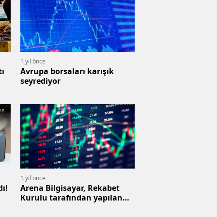
1 yıl önce
tı
Avrupa borsaları karışık
seyrediyor
1 yıl önce
dı!
Arena Bilgisayar, Rekabet
Kurulu tarafından yapılan
açıklamaya cevap verdi.