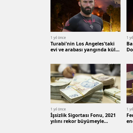
1 yıl önce
1 yı
Turabi'nin Los Angeles'taki
Ba
evi ve arabası yangında kül
Do
oldu
Aç
1 yıl önce
1 yı
İşsizlik Sigortası Fonu, 2021
Fe
yılını rekor büyümeyle
en
tamamladı