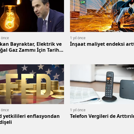
l önce
1 yıl önce
kan Bayraktar, Elektrik ve
İnşaat maliyet endeksi art
ğal Gaz Zammı İçin Tarih
ıkladı
l önce
1 yıl önce
d yetkilileri enflasyondan
Telefon Vergileri de Arttırıl
dişeli