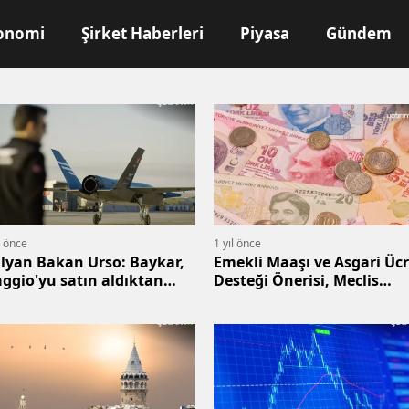
onomi
Şirket Haberleri
Piyasa
Gündem
l önce
1 yıl önce
alyan Bakan Urso: Baykar,
Emekli Maaşı ve Asgari Ücr
aggio'yu satın aldıktan
Desteği Önerisi, Meclis
nra Leonardo ile güçlerini
Başkanlığı'na İletildi
leştirebilir