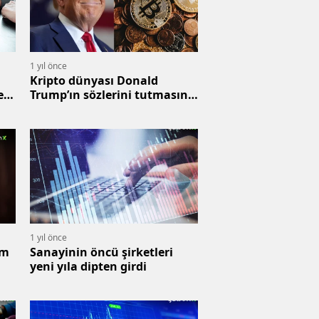
1 yıl önce
Kripto dünyası Donald
e
Trump’ın sözlerini tutmasını
bekliyor
1 yıl önce
am
Sanayinin öncü şirketleri
yeni yıla dipten girdi