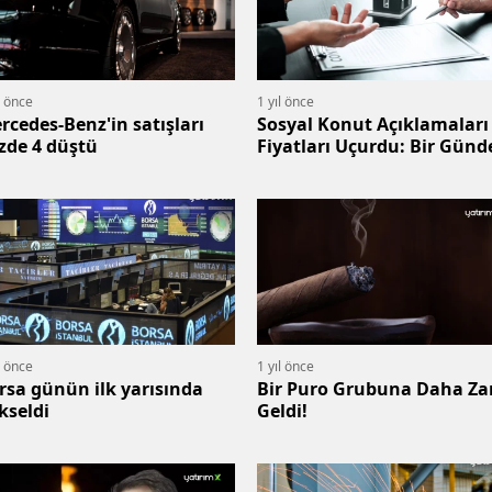
l önce
1 yıl önce
rcedes-Benz'in satışları
Sosyal Konut Açıklamaları
zde 4 düştü
Fiyatları Uçurdu: Bir Günd
500 Bin TL Artış!
l önce
1 yıl önce
rsa günün ilk yarısında
Bir Puro Grubuna Daha Z
kseldi
Geldi!