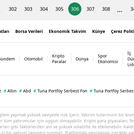
.
...
302
303
304
305
306
307
308
3
tları
Borsa Verileri
Ekonomik Takvim
Künye
Çerez Polit
İş
Kripto
Spor
Gündem
Otomobil
Dünya
Dü
Paralar
Ekonomisi
Lid
z
#
Altın
#
Abd
#
Tuna Portföy Serbest Fon
#
Tuna Portföy Serbes
işlem yapmak yüksek seviyede risk içerir. Yatırım tutarınızın bir k
tüm yatırımcılar için uygun olmayabilir. Kripto para piyasaları; fin
arı gibi faktörlerden ani ve yüksek volatilite ile etkilenebilir. Kaldı
tr bir yatırım tavsiyesi sunmaz. Platformda yayınlanan içerikler yal