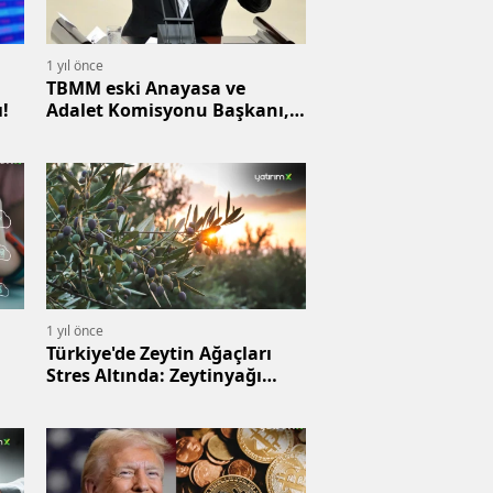
1 yıl önce
TBMM eski Anayasa ve
ı!
Adalet Komisyonu Başkanı,
AK Parti Milletvekili Ahmet
İyimaya hayatını kaybetti
1 yıl önce
Türkiye'de Zeytin Ağaçları
Stres Altında: Zeytinyağı
Verimi ve Kalitesi Düşüşte