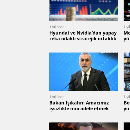
1 yıl önce
1 yı
Hyundai ve Nvidia'dan yapay
Me
zeka odaklı stratejik ortaklık
yü
1 yıl önce
1 yı
Bakan Işıkahn: Amacımız
Bo
işsizlikle mücadele etmek
yü