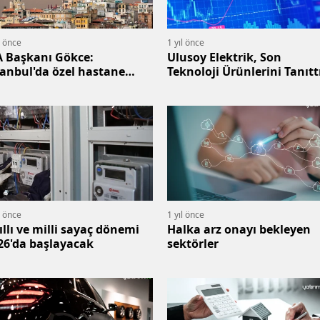
l önce
1 yıl önce
A Başkanı Gökce:
Ulusoy Elektrik, Son
tanbul'da özel hastane
Teknoloji Ürünlerini Tanıtt
yısı 30 yılda yüzde 300 arttı
l önce
1 yıl önce
ıllı ve milli sayaç dönemi
Halka arz onayı bekleyen
26'da başlayacak
sektörler