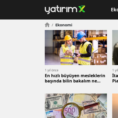
Ek
/
Ekonomi
1 yıl önce
1 yı
En hızlı büyüyen mesleklerin
İt
başında bilin bakalım ne
Pi
geliyor? İşte o meslek
so
bir