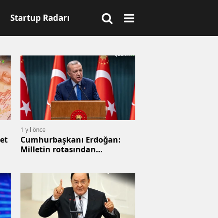
Startup Radarı
1 yıl önce
et
Cumhurbaşkanı Erdoğan:
Milletin rotasından
sapmadık