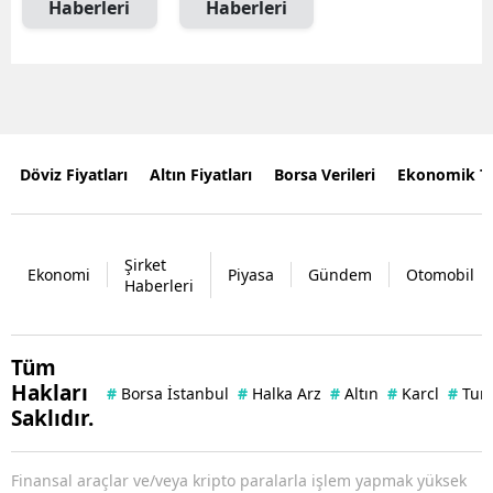
Haberleri
Haberleri
Döviz Fiyatları
Altın Fiyatları
Borsa Verileri
Ekonomik T
Şirket
Ekonomi
Piyasa
Gündem
Otomobil
Haberleri
Tüm
Hakları
#
Borsa İstanbul
#
Halka Arz
#
Altın
#
Karcl
#
Tuna
Saklıdır.
Finansal araçlar ve/veya kripto paralarla işlem yapmak yüksek