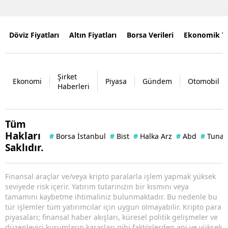
Döviz Fiyatları
Altın Fiyatları
Borsa Verileri
Ekonomik T
Şirket
Ekonomi
Piyasa
Gündem
Otomobil
Haberleri
Tüm
Hakları
#
Borsa İstanbul
#
Bist
#
Halka Arz
#
Abd
#
Tuna 
Saklıdır.
Finansal araçlar ve/veya kripto paralarla işlem yapmak yüksek
seviyede risk içerir. Yatırım tutarınızın bir kısmını veya
tamamını kaybetme ihtimaliniz bulunmaktadır. Bu nedenle bu
tür işlemler tüm yatırımcılar için uygun olmayabilir. Kripto para
piyasaları; finansal haber akışları, küresel politik gelişmeler ve
düzenleyici kurumların kararları gibi faktörlerden ani ve yüksek