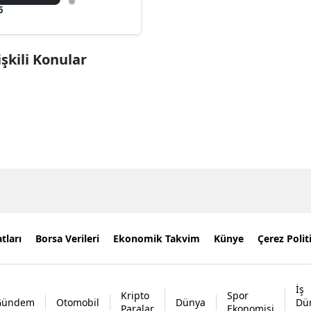
6
işkili Konular
tları
Borsa Verileri
Ekonomik Takvim
Künye
Çerez Polit
İş
Kripto
Spor
Gündem
Otomobil
Dünya
Dü
Paralar
Ekonomisi