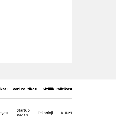
ikası
Veri Politikası
Gizlilik Politikası
Startup
nyası
Teknoloji
KÜNYE
İLETİŞİM
Radarı