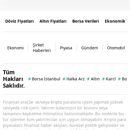
Döviz Fiyatları
Altın Fiyatları
Borsa Verileri
Ekonomik T
Şirket
Ekonomi
Piyasa
Gündem
Otomobil
Haberleri
Tüm
Hakları
#
Borsa İstanbul
#
Halka Arz
#
Altın
#
Karcl
#
Bof
Saklıdır.
Finansal araçlar ve/veya kripto paralarla işlem yapmak yüksek
seviyede risk içerir. Yatırım tutarınızın bir kısmını veya
tamamını kaybetme ihtimaliniz bulunmaktadır. Bu nedenle bu
tür işlemler tüm yatırımcılar için uygun olmayabilir. Kripto para
piyasaları; finansal haber akışları, küresel politik gelişmeler ve