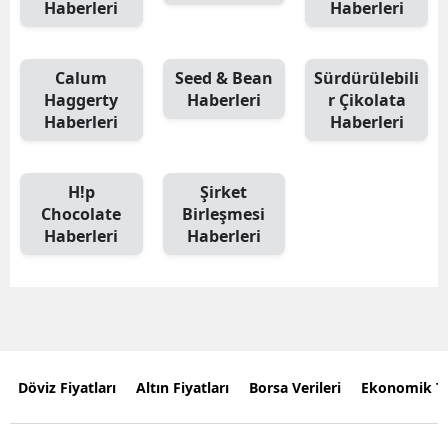
Haberleri
Haberleri
Calum
Seed & Bean
Sürdürülebili
Haggerty
Haberleri
r Çikolata
Haberleri
Haberleri
H!p
Şirket
Chocolate
Birleşmesi
Haberleri
Haberleri
Döviz Fiyatları
Altın Fiyatları
Borsa Verileri
Ekonomik T