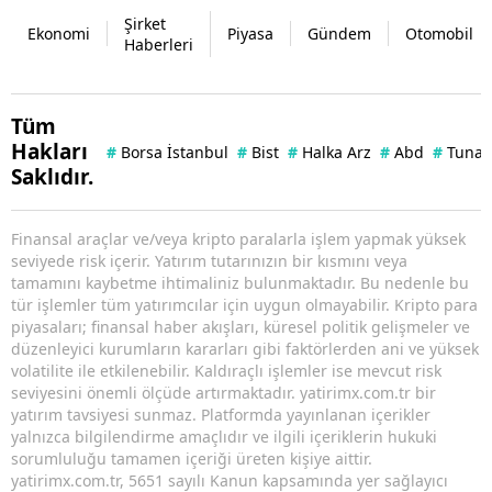
Şirket
Ekonomi
Piyasa
Gündem
Otomobil
Haberleri
Tüm
Hakları
#
Borsa İstanbul
#
Bist
#
Halka Arz
#
Abd
#
Tuna 
Saklıdır.
Finansal araçlar ve/veya kripto paralarla işlem yapmak yüksek
seviyede risk içerir. Yatırım tutarınızın bir kısmını veya
tamamını kaybetme ihtimaliniz bulunmaktadır. Bu nedenle bu
tür işlemler tüm yatırımcılar için uygun olmayabilir. Kripto para
piyasaları; finansal haber akışları, küresel politik gelişmeler ve
düzenleyici kurumların kararları gibi faktörlerden ani ve yüksek
volatilite ile etkilenebilir. Kaldıraçlı işlemler ise mevcut risk
seviyesini önemli ölçüde artırmaktadır. yatirimx.com.tr bir
yatırım tavsiyesi sunmaz. Platformda yayınlanan içerikler
yalnızca bilgilendirme amaçlıdır ve ilgili içeriklerin hukuki
sorumluluğu tamamen içeriği üreten kişiye aittir.
yatirimx.com.tr, 5651 sayılı Kanun kapsamında yer sağlayıcı