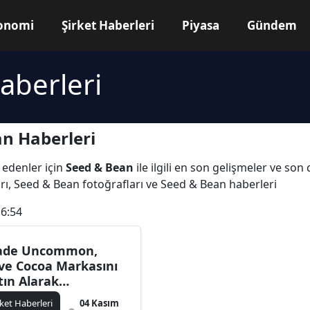
onomi
Şirket Haberleri
Piyasa
Gündem
aberleri
n Haberleri
 edenler için
Seed & Bean
ile ilgili en son gelişmeler ve so
rı, Seed & Bean fotoğrafları ve Seed & Bean haberleri
16:54
de Uncommon,
ve Cocoa Markasını
tın Alarak
rtföyünü Genişletti
rket Haberleri
04 Kasım