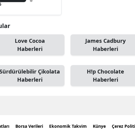
5
ular
Love Cocoa
James Cadbury
Haberleri
Haberleri
Sürdürülebilir Çikolata
H!p Chocolate
Haberleri
Haberleri
tları
Borsa Verileri
Ekonomik Takvim
Künye
Çerez Polit