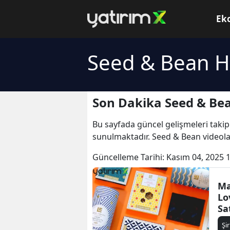
Ek
Seed & Bean H
Son Dakika Seed & Bea
Bu sayfada güncel gelişmeleri takip
sunulmaktadır. Seed & Bean videola
Güncelleme Tarihi:
Kasım 04, 2025 
Ma
Lo
Sa
Po
Şi