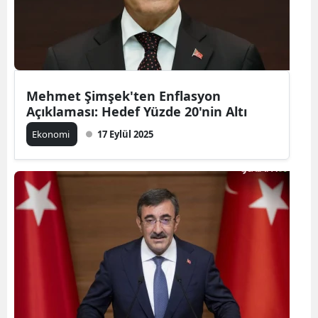
Mehmet Şimşek'ten Enflasyon
Açıklaması: Hedef Yüzde 20'nin Altı
Ekonomi
17 Eylül 2025