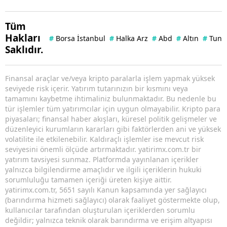
Tüm
Hakları
#
Borsa İstanbul
#
Halka Arz
#
Abd
#
Altın
#
Tuna 
Saklıdır.
Finansal araçlar ve/veya kripto paralarla işlem yapmak yüksek
seviyede risk içerir. Yatırım tutarınızın bir kısmını veya
tamamını kaybetme ihtimaliniz bulunmaktadır. Bu nedenle bu
tür işlemler tüm yatırımcılar için uygun olmayabilir. Kripto para
piyasaları; finansal haber akışları, küresel politik gelişmeler ve
düzenleyici kurumların kararları gibi faktörlerden ani ve yüksek
volatilite ile etkilenebilir. Kaldıraçlı işlemler ise mevcut risk
seviyesini önemli ölçüde artırmaktadır. yatirimx.com.tr bir
yatırım tavsiyesi sunmaz. Platformda yayınlanan içerikler
yalnızca bilgilendirme amaçlıdır ve ilgili içeriklerin hukuki
sorumluluğu tamamen içeriği üreten kişiye aittir.
yatirimx.com.tr, 5651 sayılı Kanun kapsamında yer sağlayıcı
(barındırma hizmeti sağlayıcı) olarak faaliyet göstermekte olup,
kullanıcılar tarafından oluşturulan içeriklerden sorumlu
değildir; yalnızca teknik olarak barındırma ve erişim altyapısı