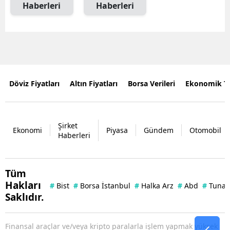
Haberleri
Haberleri
Döviz Fiyatları
Altın Fiyatları
Borsa Verileri
Ekonomik T
Şirket
Ekonomi
Piyasa
Gündem
Otomobil
Haberleri
Tüm
Hakları
#
Bist
#
Borsa İstanbul
#
Halka Arz
#
Abd
#
Tuna 
Saklıdır.
Finansal araçlar ve/veya kripto paralarla işlem yapmak yüksek