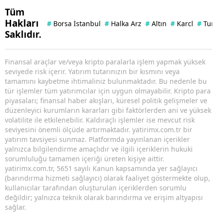
Tüm
Hakları
#
Borsa İstanbul
#
Halka Arz
#
Altın
#
Karcl
#
Tuna
Saklıdır.
Finansal araçlar ve/veya kripto paralarla işlem yapmak yüksek
seviyede risk içerir. Yatırım tutarınızın bir kısmını veya
tamamını kaybetme ihtimaliniz bulunmaktadır. Bu nedenle bu
tür işlemler tüm yatırımcılar için uygun olmayabilir. Kripto para
piyasaları; finansal haber akışları, küresel politik gelişmeler ve
düzenleyici kurumların kararları gibi faktörlerden ani ve yüksek
volatilite ile etkilenebilir. Kaldıraçlı işlemler ise mevcut risk
seviyesini önemli ölçüde artırmaktadır. yatirimx.com.tr bir
yatırım tavsiyesi sunmaz. Platformda yayınlanan içerikler
yalnızca bilgilendirme amaçlıdır ve ilgili içeriklerin hukuki
sorumluluğu tamamen içeriği üreten kişiye aittir.
yatirimx.com.tr, 5651 sayılı Kanun kapsamında yer sağlayıcı
(barındırma hizmeti sağlayıcı) olarak faaliyet göstermekte olup,
kullanıcılar tarafından oluşturulan içeriklerden sorumlu
değildir; yalnızca teknik olarak barındırma ve erişim altyapısı
sağlar.