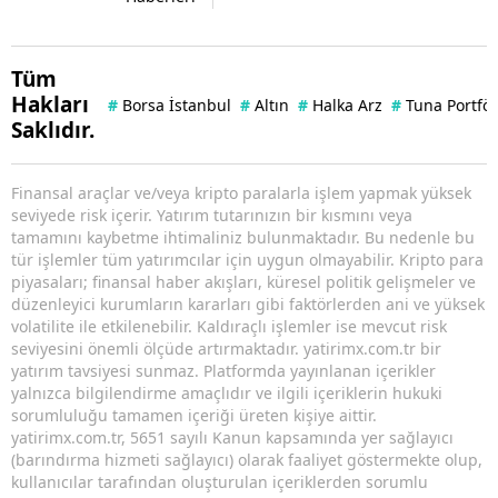
Tüm
Hakları
#
Borsa İstanbul
#
Altın
#
Halka Arz
#
Tuna Portfö
Saklıdır.
Finansal araçlar ve/veya kripto paralarla işlem yapmak yüksek
seviyede risk içerir. Yatırım tutarınızın bir kısmını veya
tamamını kaybetme ihtimaliniz bulunmaktadır. Bu nedenle bu
tür işlemler tüm yatırımcılar için uygun olmayabilir. Kripto para
piyasaları; finansal haber akışları, küresel politik gelişmeler ve
düzenleyici kurumların kararları gibi faktörlerden ani ve yüksek
volatilite ile etkilenebilir. Kaldıraçlı işlemler ise mevcut risk
seviyesini önemli ölçüde artırmaktadır. yatirimx.com.tr bir
yatırım tavsiyesi sunmaz. Platformda yayınlanan içerikler
yalnızca bilgilendirme amaçlıdır ve ilgili içeriklerin hukuki
sorumluluğu tamamen içeriği üreten kişiye aittir.
yatirimx.com.tr, 5651 sayılı Kanun kapsamında yer sağlayıcı
(barındırma hizmeti sağlayıcı) olarak faaliyet göstermekte olup,
kullanıcılar tarafından oluşturulan içeriklerden sorumlu