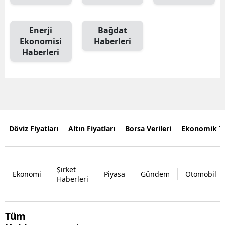
Enerji
Bağdat
Ekonomisi
Haberleri
Haberleri
Döviz Fiyatları
Altın Fiyatları
Borsa Verileri
Ekonomik T
Şirket
Ekonomi
Piyasa
Gündem
Otomobil
Haberleri
Tüm