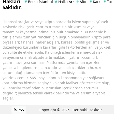
Hakları
#
Borsa İstanbul
#
Halka Arz
#
Altın
#
Karcl
#
Tun
Saklıdır.
Finansal araçlar ve/veya kripto paralarla işlem yapmak yüksek
seviyede risk içerir. Yatırım tutarınızın bir kısmını veya
tamamını kaybetme ihtimaliniz bulunmaktadır. Bu nedenle bu
tür işlemler tüm yatırımcılar için uygun olmayabilir. Kripto para
piyasaları; finansal haber akışları, küresel politik gelişmeler ve
düzenleyici kurumların kararları gibi faktörlerden ani ve yüksek
volatilite ile etkilenebilir. Kaldıraçlı işlemler ise mevcut risk
seviyesini önemli ölçüde artırmaktadır. yatirimx.com.tr bir
yatırım tavsiyesi sunmaz. Platformda yayınlanan içerikler
yalnızca bilgilendirme amaçlıdır ve ilgili içeriklerin hukuki
sorumluluğu tamamen içeriği üreten kişiye aittir.
yatirimx.com.tr, 5651 sayılı Kanun kapsamında yer sağlayıcı
(barındırma hizmeti sağlayıcı) olarak faaliyet göstermekte olup,
kullanıcılar tarafından oluşturulan içeriklerden sorumlu
değildir; yalnızca teknik olarak barındırma ve erişim altyapısı
sağlar.
RSS
Copyright © 2026 . Her hakkı saklıdır.