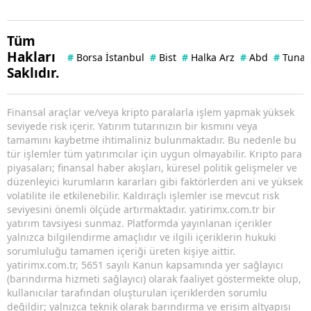
Tüm
Hakları
#
Borsa İstanbul
#
Bist
#
Halka Arz
#
Abd
#
Tuna 
Saklıdır.
Finansal araçlar ve/veya kripto paralarla işlem yapmak yüksek
seviyede risk içerir. Yatırım tutarınızın bir kısmını veya
tamamını kaybetme ihtimaliniz bulunmaktadır. Bu nedenle bu
tür işlemler tüm yatırımcılar için uygun olmayabilir. Kripto para
piyasaları; finansal haber akışları, küresel politik gelişmeler ve
düzenleyici kurumların kararları gibi faktörlerden ani ve yüksek
volatilite ile etkilenebilir. Kaldıraçlı işlemler ise mevcut risk
seviyesini önemli ölçüde artırmaktadır. yatirimx.com.tr bir
yatırım tavsiyesi sunmaz. Platformda yayınlanan içerikler
yalnızca bilgilendirme amaçlıdır ve ilgili içeriklerin hukuki
sorumluluğu tamamen içeriği üreten kişiye aittir.
yatirimx.com.tr, 5651 sayılı Kanun kapsamında yer sağlayıcı
(barındırma hizmeti sağlayıcı) olarak faaliyet göstermekte olup,
kullanıcılar tarafından oluşturulan içeriklerden sorumlu
değildir; yalnızca teknik olarak barındırma ve erişim altyapısı