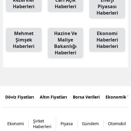
Rezervler
Cari Açık
Enerji
Haberleri
Haberleri
Piyasası
Haberleri
Mehmet
Hazine Ve
Ekonomi
Şimşek
Maliye
Haberleri
Haberleri
Bakanlığı
Haberleri
Haberleri
Döviz Fiyatları
Altın Fiyatları
Borsa Verileri
Ekonomik T
Şirket
Ekonomi
Piyasa
Gündem
Otomobil
Haberleri