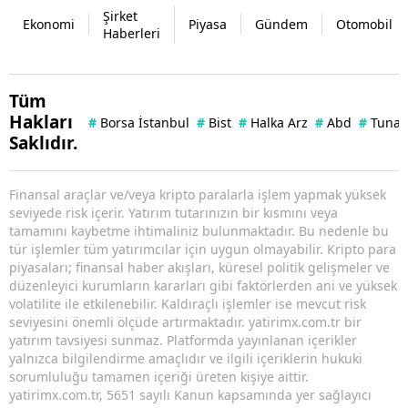
Şirket
Ekonomi
Piyasa
Gündem
Otomobil
Haberleri
Tüm
Hakları
#
Borsa İstanbul
#
Bist
#
Halka Arz
#
Abd
#
Tuna 
Saklıdır.
Finansal araçlar ve/veya kripto paralarla işlem yapmak yüksek
seviyede risk içerir. Yatırım tutarınızın bir kısmını veya
tamamını kaybetme ihtimaliniz bulunmaktadır. Bu nedenle bu
tür işlemler tüm yatırımcılar için uygun olmayabilir. Kripto para
piyasaları; finansal haber akışları, küresel politik gelişmeler ve
düzenleyici kurumların kararları gibi faktörlerden ani ve yüksek
volatilite ile etkilenebilir. Kaldıraçlı işlemler ise mevcut risk
seviyesini önemli ölçüde artırmaktadır. yatirimx.com.tr bir
yatırım tavsiyesi sunmaz. Platformda yayınlanan içerikler
yalnızca bilgilendirme amaçlıdır ve ilgili içeriklerin hukuki
sorumluluğu tamamen içeriği üreten kişiye aittir.
yatirimx.com.tr, 5651 sayılı Kanun kapsamında yer sağlayıcı