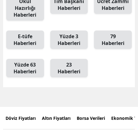
Okul
Tim Başkanı
Ücret Zammı
Hazırlığı
Haberleri
Haberleri
Haberleri
E-tüfe
Yüzde 3
79
Haberleri
Haberleri
Haberleri
Yüzde 63
23
Haberleri
Haberleri
Döviz Fiyatları
Altın Fiyatları
Borsa Verileri
Ekonomik T