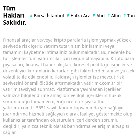
Tüm
Hakları
#
Borsa İstanbul
#
Halka Arz
#
Abd
#
Altın
#
Tuna 
Saklıdır.
Finansal araçlar ve/veya kripto paralarla işlem yapmak yüksek
seviyede risk içerir. Yatırım tutarınızın bir kısmını veya
tamamını kaybetme ihtimaliniz bulunmaktadır. Bu nedenle bu
tür işlemler tüm yatırımcılar için uygun olmayabilir. Kripto para
piyasaları; finansal haber akışları, küresel politik gelişmeler ve
düzenleyici kurumların kararları gibi faktörlerden ani ve yüksek
volatilite ile etkilenebilir. Kaldıraçlı işlemler ise mevcut risk
seviyesini önemli ölçüde artırmaktadır. yatirimx.com.tr bir
yatırım tavsiyesi sunmaz. Platformda yayınlanan içerikler
yalnızca bilgilendirme amaçlıdır ve ilgili içeriklerin hukuki
sorumluluğu tamamen içeriği üreten kişiye aittir.
yatirimx.com.tr, 5651 sayılı Kanun kapsamında yer sağlayıcı
(barındırma hizmeti sağlayıcı) olarak faaliyet göstermekte olup,
kullanıcılar tarafından oluşturulan içeriklerden sorumlu
değildir; yalnızca teknik olarak barındırma ve erişim altyapısı
sağlar.