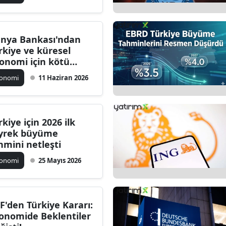
nya Bankası'ndan
rkiye ve küresel
onomi için kötü
ber
konomi
11 Haziran 2026
rkiye için 2026 ilk
yrek büyüme
hmini netleşti
konomi
25 Mayıs 2026
F'den Türkiye Kararı:
onomide Beklentiler