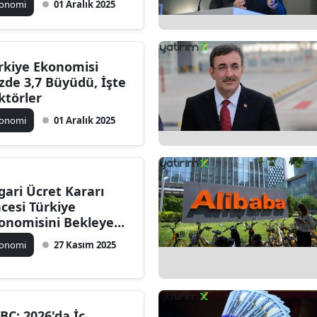
konomi
01 Aralık 2025
rkiye Ekonomisi
zde 3,7 Büyüdü, İşte
ktörler
konomi
01 Aralık 2025
gari Ücret Kararı
cesi Türkiye
onomisini Bekleyen
ğun Takvim
konomi
27 Kasım 2025
BC: 2026'da İç