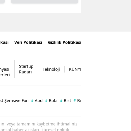
ikası
Veri Politikası
Gizlilik Politikası
Startup
nyası
Teknoloji
KÜNYE
İLETİŞİM
Radarı
erleri
st Şemsiye Fon
#
Abd
#
Bofa
#
Bist
#
Bilanço
#
Enflasyon
#
Zer
ısmını veya tamamını kaybetme ihtimaliniz
ansal haber akışları, küresel politik