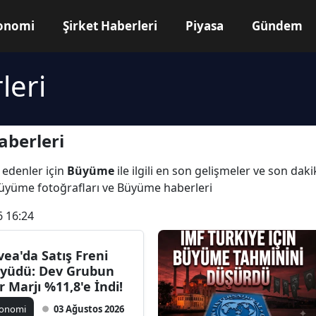
onomi
Şirket Haberleri
Piyasa
Gündem
leri
berleri
 edenler için
Büyüme
ile ilgili en son gelişmeler ve son da
Büyüme fotoğrafları ve Büyüme haberleri
6 16:24
vea'da Satış Freni
yüdü: Dev Grubun
r Marjı %11,8'e İndi!
konomi
03 Ağustos 2026