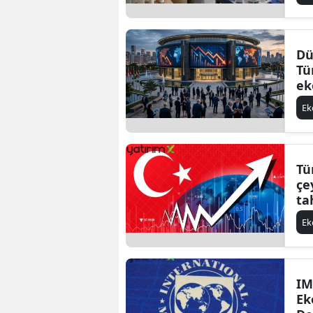
Dü
Tü
ek
ha
E
Tü
çe
ta
E
IM
Ek