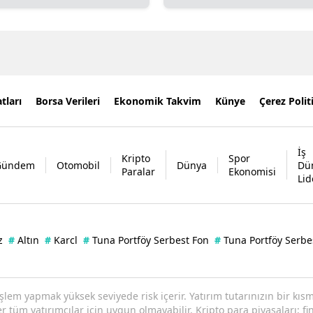
tları
Borsa Verileri
Ekonomik Takvim
Künye
Çerez Polit
İş
Kripto
Spor
Gündem
Otomobil
Dünya
Dü
Paralar
Ekonomisi
Lid
z
#
Altın
#
Karcl
#
Tuna Portföy Serbest Fon
#
Tuna Portföy Serbe
işlem yapmak yüksek seviyede risk içerir. Yatırım tutarınızın bir k
tüm yatırımcılar için uygun olmayabilir. Kripto para piyasaları; fin