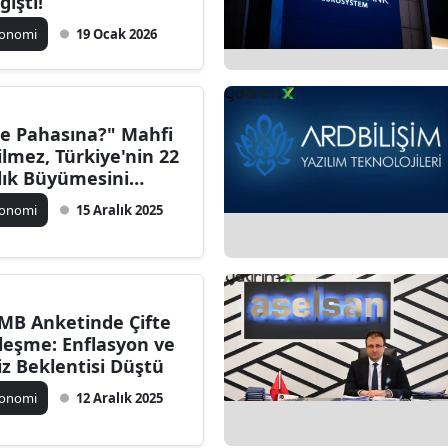
ğişti!
konomi
19 Ocak 2026
e Pahasına?" Mahfi
ilmez, Türkiye'nin 22
llık Büyümesini
rguladı
konomi
15 Aralık 2025
MB Anketinde Çifte
ileşme: Enflasyon ve
iz Beklentisi Düştü
konomi
12 Aralık 2025