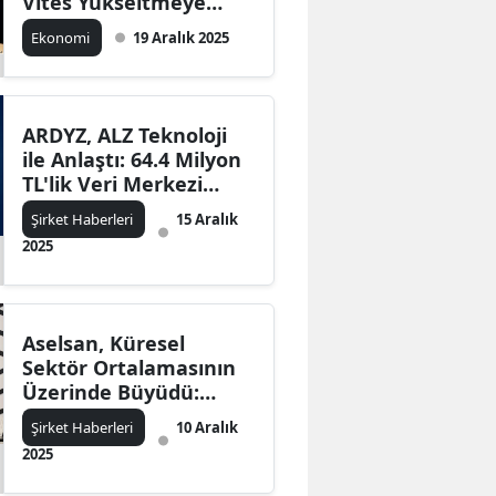
Vites Yükseltmeye
Hazırlanıyor
Ekonomi
19 Aralık 2025
ARDYZ, ALZ Teknoloji
ile Anlaştı: 64.4 Milyon
TL'lik Veri Merkezi
Altyapı İşi
Şirket Haberleri
15 Aralık
2025
Aselsan, Küresel
Sektör Ortalamasının
Üzerinde Büyüdü:
Akyol'dan Kritik
Şirket Haberleri
10 Aralık
Açıklamalar
2025