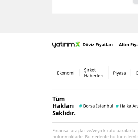
Döviz Fiyatları
Altın Fiya
Şirket
Ekonomi
Piyasa
Haberleri
Tüm
Hakları
#
Borsa İstanbul
#
Halka Ar
Saklıdır.
Finansal araçlar ve/veya kripto paralarla 
bulunmaktadır. Bu nedenle bu tür işlemler 