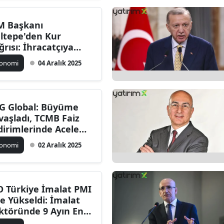
M Başkanı
ltepe'den Kur
ğrısı: İhracatçıya
kabetçi Seviye
konomi
04 Aralık 2025
nulsun
G Global: Büyüme
vaşladı, TCMB Faiz
dirimlerinde Acele
meyebilir
konomi
02 Aralık 2025
O Türkiye İmalat PMI
'e Yükseldi: İmalat
ktöründe 9 Ayın En
fif Daralması