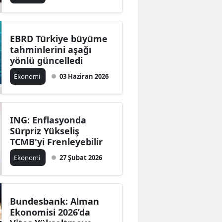
EBRD Türkiye büyüme
tahminlerini aşağı
yönlü güncelledi
Ekonomi
03 Haziran 2026
ING: Enflasyonda
Sürpriz Yükseliş
TCMB'yi Frenleyebilir
Ekonomi
27 Şubat 2026
Bundesbank: Alman
Ekonomisi 2026’da