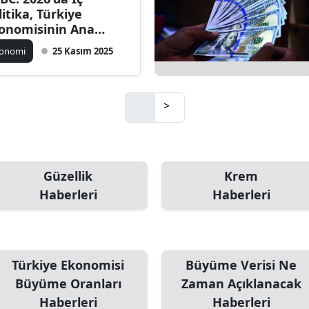
litika, Türkiye
onomisinin Ana
lirsizlik Kaynağı
konomi
25 Kasım 2025
acak
>
Güzellik
Krem
Haberleri
Haberleri
Türkiye Ekonomisi
Büyüme Verisi Ne
Büyüme Oranları
Zaman Açıklanacak
Haberleri
Haberleri