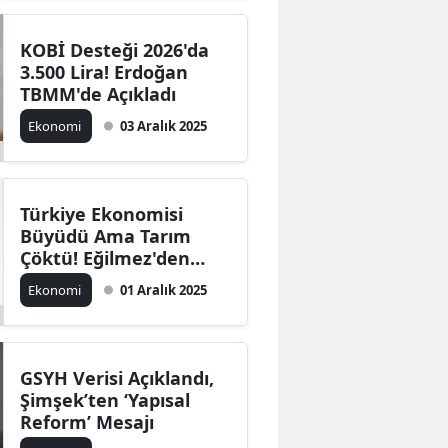
KOBİ Desteği 2026'da
3.500 Lira! Erdoğan
TBMM'de Açıkladı
Ekonomi
03 Aralık 2025
Türkiye Ekonomisi
Büyüdü Ama Tarım
Çöktü! Eğilmez'den
Sert Analiz
Ekonomi
01 Aralık 2025
GSYH Verisi Açıklandı,
Şimşek’ten ‘Yapısal
Reform’ Mesajı