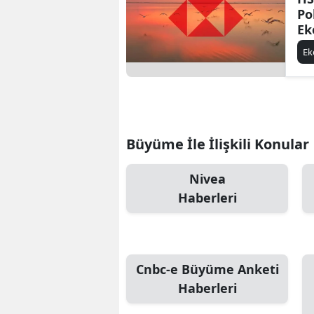
Po
Ek
Be
E
Ol
Büyüme İle İlişkili Konular
Nivea
Haberleri
Cnbc-e Büyüme Anketi
Haberleri