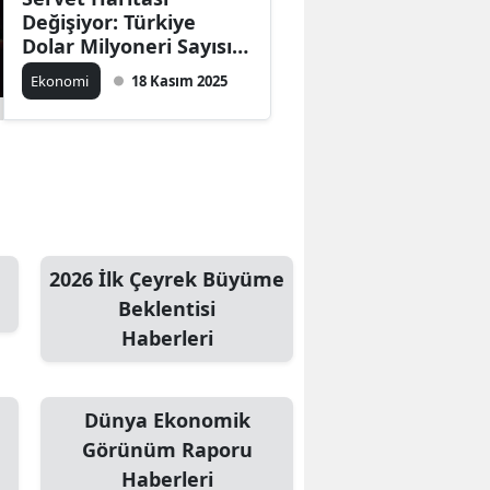
Değişiyor: Türkiye
Dolar Milyoneri Sayısını
En Hızla Artıran Ülke
Ekonomi
18 Kasım 2025
Oldu
2026 İlk Çeyrek Büyüme
Beklentisi
Haberleri
Dünya Ekonomik
Görünüm Raporu
Haberleri