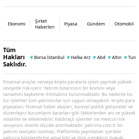
Şirket
Ekonomi
Piyasa
Gündem
Otomobil
Haberleri
Tüm
Hakları
#
Borsa İstanbul
#
Halka Arz
#
Abd
#
Altın
#
Tuna 
Saklıdır.
Finansal araçlar ve/veya kripto paralarla işlem yapmak yüksek
seviyede risk içerir. Yatırım tutarınızın bir kısmını veya
tamamını kaybetme ihtimaliniz bulunmaktadır. Bu nedenle bu
tür işlemler tüm yatırımcılar için uygun olmayabilir. Kripto para
piyasaları; finansal haber akışları, küresel politik gelişmeler ve
düzenleyici kurumların kararları gibi faktörlerden ani ve yüksek
volatilite ile etkilenebilir. Kaldıraçlı işlemler ise mevcut risk
seviyesini önemli ölçüde artırmaktadır. yatirimx.com.tr bir
yatırım tavsiyesi sunmaz. Platformda yayınlanan içerikler
yalnızca bilgilendirme amaçlıdır ve ilgili içeriklerin hukuki