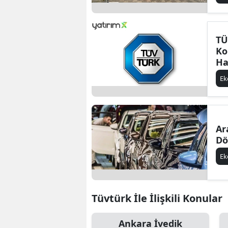
TÜ
Ko
Ha
No
E
Ar
Dö
E
Tüvtürk İle İlişkili Konular
Ankara İvedik