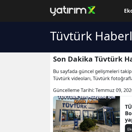
Ek
Tüvtürk Haberl
Son Dakika Tüvtürk Ha
Bu sayfada güncel gelişmeleri takip
Tüvtürk videoları, Tüvtürk fotoğrafl
Güncelleme Tarihi:
Temmuz 09, 202
TÜ
Bo
ya
mu
E