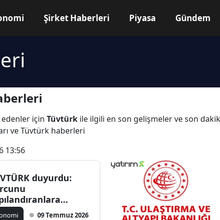
onomi
Şirket Haberleri
Piyasa
Gündem
eri
berleri
 edenler için
Tüvtürk
ile ilgili en son gelişmeler ve son dak
arı ve Tüvtürk haberleri
6 13:56
VTÜRK duyurdu:
rcunu
pılandıranlara
ayene hakkı geldi
konomi
09 Temmuz 2026