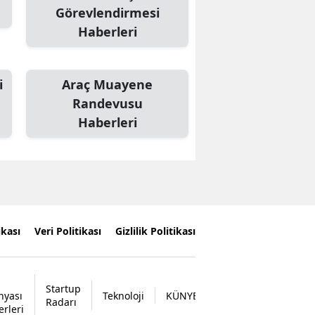
Görevlendirmesi
Haberleri
i
Araç Muayene
Randevusu
Haberleri
ikası
Veri Politikası
Gizlilik Politikası
Startup
nyası
Teknoloji
KÜNYE
İLETİŞİM
Radarı
erleri