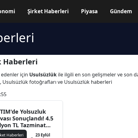
onomi
Şirket Haberleri
Piyasa
Gündem
erleri
 Haberleri
 edenler için
Usulsüzlük
ile ilgili en son gelişmeler ve son 
, Usulsüzlük fotoğrafları ve Usulsüzlük haberleri
:55
TIM'de Yolsuzluk
vası Sonuçlandı! 4.5
lyon TL Tazminat
zandı
rket Haberleri
23 Eylül