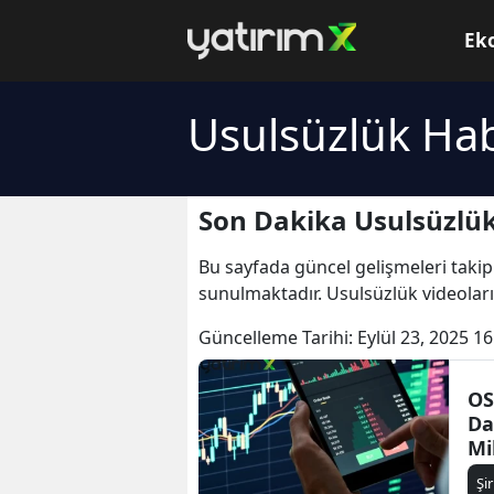
Ek
Usulsüzlük Hab
Son Dakika Usulsüzlük
Bu sayfada güncel gelişmeleri takip
sunulmaktadır. Usulsüzlük videoları
Güncelleme Tarihi:
Eylül 23, 2025 16
OS
Da
Mi
Ka
Şi