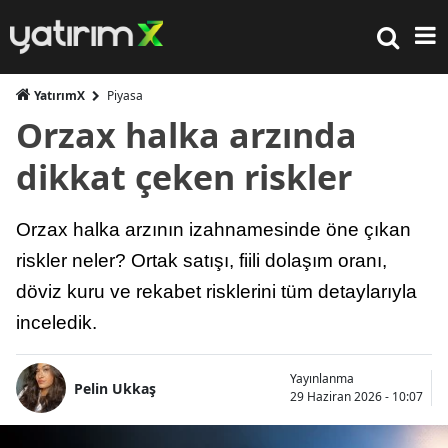
YatırımX
Piyasa
Orzax halka arzında
dikkat çeken riskler
Orzax halka arzının izahnamesinde öne çıkan
riskler neler? Ortak satışı, fiili dolaşım oranı,
döviz kuru ve rekabet risklerini tüm detaylarıyla
inceledik.
Yayınlanma
Pelin Ukkaş
29 Haziran 2026 - 10:07