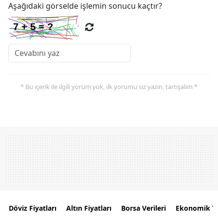
Aşağıdaki görselde işlemin sonucu kaçtır?
* Bu içerik ile ilgili yorum yok, ilk yorumu siz yazın, tartışalım *
Döviz Fiyatları
Altın Fiyatları
Borsa Verileri
Ekonomik T