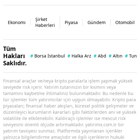
Şirket
Ekonomi
Piyasa
Gündem
Otomobil
Haberleri
Tüm
Hakları
#
Borsa İstanbul
#
Halka Arz
#
Abd
#
Altın
#
Tuna 
Saklıdır.
Finansal araçlar ve/veya kripto paralarla işlem yapmak yüksek
seviyede risk içerir. Yatırım tutarınızın bir kısmını veya
tamamını kaybetme ihtimaliniz bulunmaktadır. Bu nedenle bu
tür işlemler tüm yatırımcılar için uygun olmayabilir. Kripto para
piyasaları; finansal haber akışları, küresel politik gelişmeler ve
düzenleyici kurumların kararları gibi faktörlerden ani ve yüksek
volatilite ile etkilenebilir. Kaldıraçlı işlemler ise mevcut risk
seviyesini önemli ölçüde artırmaktadır. yatirimx.com.tr bir
yatırım tavsiyesi sunmaz. Platformda yayınlanan içerikler
yalnızca bilgilendirme amaçlıdır ve ilgili içeriklerin hukuki