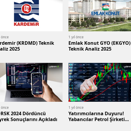
l önce
1 yıl önce
rdemir (KRDMD) Teknik
Emlak Konut GYO (EKGYO)
aliz 2025
Teknik Analiz 2025
l önce
1 yıl önce
RSK 2024 Dördüncü
Yatırımcılarına Duyuru!
yrek Sonuçlarını Açıkladı
Yabancılar Petrol Şirketi
Paylarını Azalttı