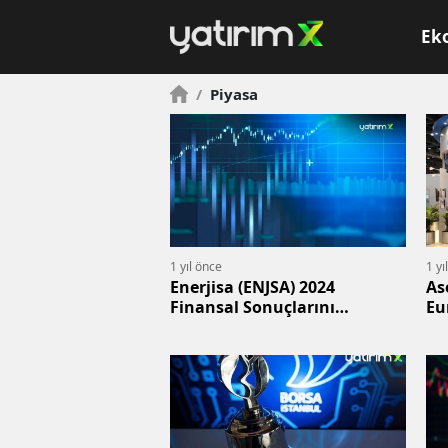
Ek
/
Piyasa
1 yıl önce
1 yı
Enerjisa (ENJSA) 2024
As
Finansal Sonuçlarını
Eu
Açıkladı: İş Yatırım
Değerlendirdi