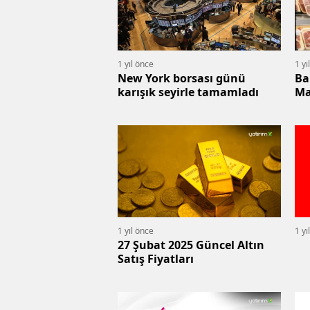
1 yıl önce
1 yı
New York borsası günü
Ba
karışık seyirle tamamladı
Ma
1 yıl önce
1 yı
27 Şubat 2025 Güncel Altın
Satış Fiyatları