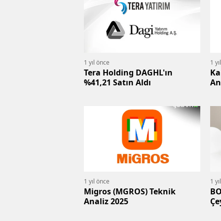
1 yıl önce
1 yı
Tera Holding DAGHL'ın
Ka
%41,21 Satın Aldı
An
1 yıl önce
1 yı
Migros (MGROS) Teknik
BO
Analiz 2025
Çe