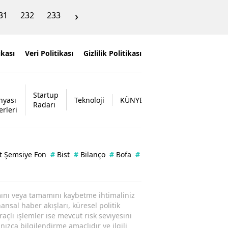
›
31
232
233
ikası
Veri Politikası
Gizlilik Politikası
Startup
nyası
Teknoloji
KÜNYE
İLETİŞİM
Radarı
erleri
t Şemsiye Fon
#
Bist
#
Bilanço
#
Bofa
#
Borsa
#
Enflasyon
#
Ka
ısmını veya tamamını kaybetme ihtimaliniz
ansal haber akışları, küresel politik
raçlı işlemler ise mevcut risk seviyesini
nızca bilgilendirme amaçlıdır ve ilgili