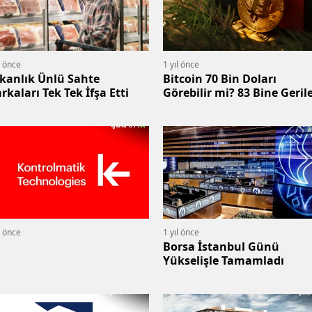
l önce
1 yıl önce
kanlık Ünlü Sahte
Bitcoin 70 Bin Doları
rkaları Tek Tek İfşa Etti
Görebilir mi? 83 Bine Geril
l önce
1 yıl önce
Borsa İstanbul Günü
Yükselişle Tamamladı