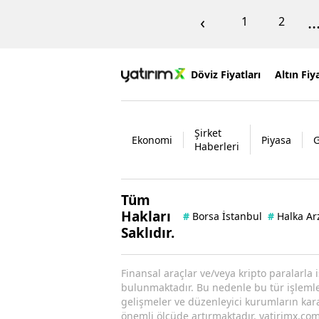
‹
..
1
2
Döviz Fiyatları
Altın Fiya
Şirket
Ekonomi
Piyasa
Haberleri
Tüm
Hakları
#
Borsa İstanbul
#
Halka Ar
Saklıdır.
Finansal araçlar ve/veya kripto paralarla 
bulunmaktadır. Bu nedenle bu tür işlemler 
gelişmeler ve düzenleyici kurumların kararl
önemli ölçüde artırmaktadır. yatirimx.com.