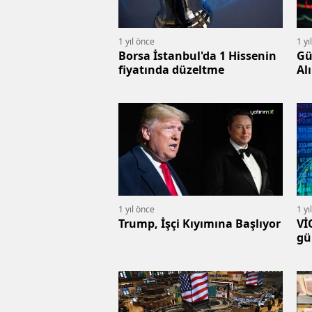
1 yıl önce
1 yı
Borsa İstanbul'da 1 Hissenin
Gül
fiyatında düzeltme
Al
1 yıl önce
1 yı
Trump, İşçi Kıyımına Başlıyor
Vİ
gü