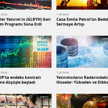
l önce
1 yıl önce
er Yatırım'ın (GLRYH) Geri
Casa Emtia Petrol'ün Bedel
ım Programı Sona Erdi
Sermaye Artışı
l önce
1 yıl önce
OP'ta endeks kontratı
Yatırımcıların Radarındaki
ne düşüşle başladı
Hisseler: Yükselen ve Dikk
Çekenler