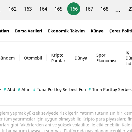
.
...
162
163
164
165
166
167
168
2
tları
Borsa Verileri
Ekonomik Takvim
Künye
Çerez Polit
İş
Kripto
Spor
Gündem
Otomobil
Dünya
Dü
Paralar
Ekonomisi
Lid
z
#
Abd
#
Altın
#
Tuna Portföy Serbest Fon
#
Tuna Portföy Serbes
işlem yapmak yüksek seviyede risk içerir. Yatırım tutarınızın bir k
tüm yatırımcılar için uygun olmayabilir. Kripto para piyasaları; fin
arı gibi faktörlerden ani ve yüksek volatilite ile etkilenebilir. Kaldı
tr bir yatırım tavsiyesi sunmaz. Platformda yayınlanan içerikler yal