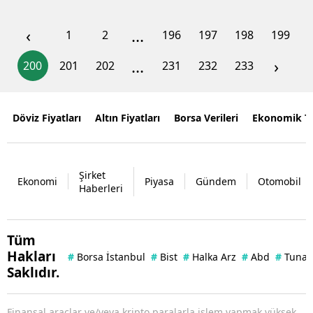
‹
...
1
2
196
197
198
199
...
›
200
201
202
231
232
233
Döviz Fiyatları
Altın Fiyatları
Borsa Verileri
Ekonomik T
Şirket
Ekonomi
Piyasa
Gündem
Otomobil
Haberleri
Tüm
Hakları
#
Borsa İstanbul
#
Bist
#
Halka Arz
#
Abd
#
Tuna 
Saklıdır.
Finansal araçlar ve/veya kripto paralarla işlem yapmak yüksek