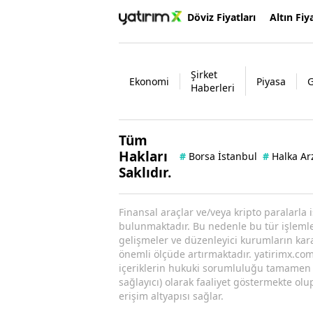
Döviz Fiyatları
Altın Fiya
Şirket
Ekonomi
Piyasa
Haberleri
Tüm
Hakları
#
Borsa İstanbul
#
Halka Ar
Saklıdır.
Finansal araçlar ve/veya kripto paralarla 
bulunmaktadır. Bu nedenle bu tür işlemler 
gelişmeler ve düzenleyici kurumların kararl
önemli ölçüde artırmaktadır. yatirimx.com.
içeriklerin hukuki sorumluluğu tamamen iç
sağlayıcı) olarak faaliyet göstermekte olu
erişim altyapısı sağlar.