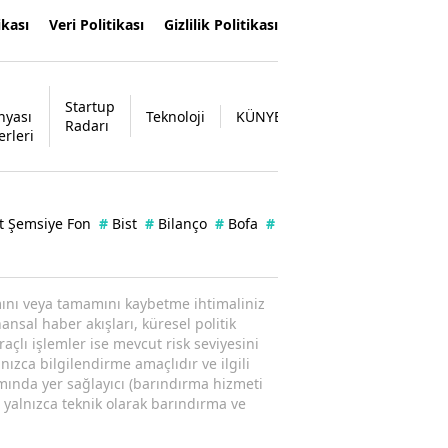
ikası
Veri Politikası
Gizlilik Politikası
Startup
nyası
Teknoloji
KÜNYE
İLETİŞİM
Radarı
erleri
t Şemsiye Fon
#
Bist
#
Bilanço
#
Bofa
#
Enflasyon
#
Borsa
#
Zer
ısmını veya tamamını kaybetme ihtimaliniz
ansal haber akışları, küresel politik
raçlı işlemler ise mevcut risk seviyesini
nızca bilgilendirme amaçlıdır ve ilgili
amında yer sağlayıcı (barındırma hizmeti
; yalnızca teknik olarak barındırma ve