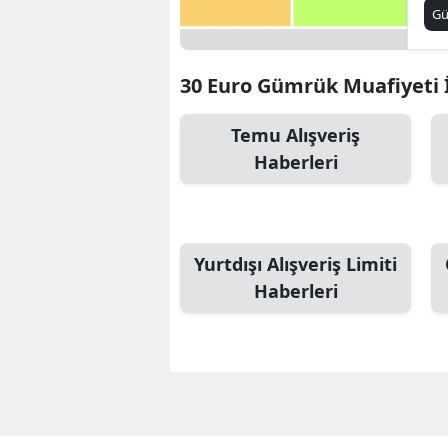
Eu
G
Al
ol
30 Euro Gümrük Muafiyeti İl
Temu Alışveriş
Haberleri
Yurtdışı Alışveriş Limiti
Haberleri