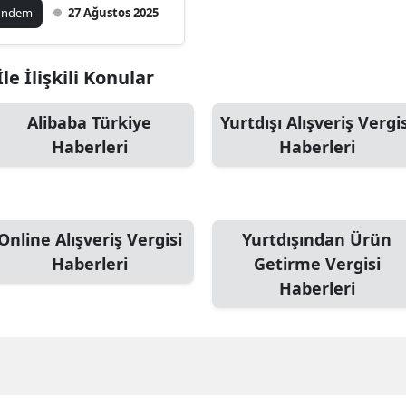
ro Gümrüksüz
ündem
27 Ağustos 2025
ışveriş İptal mi
uyor?
e İlişkili Konular
Alibaba Türkiye
Yurtdışı Alışveriş Vergis
Haberleri
Haberleri
Online Alışveriş Vergisi
Yurtdışından Ürün
Haberleri
Getirme Vergisi
Haberleri