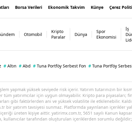
tları
Borsa Verileri
Ekonomik Takvim
Künye
Çerez Polit
İş
Kripto
Spor
Gündem
Otomobil
Dünya
Dü
Paralar
Ekonomisi
Lid
z
#
Altın
#
Abd
#
Tuna Portföy Serbest Fon
#
Tuna Portföy Serbes
işlem yapmak yüksek seviyede risk içerir. Yatırım tutarınızın bir k
tüm yatırımcılar için uygun olmayabilir. Kripto para piyasaları; fin
arı gibi faktörlerden ani ve yüksek volatilite ile etkilenebilir. Kaldı
tr bir yatırım tavsiyesi sunmaz. Platformda yayınlanan içerikler yal
eriği üreten kişiye aittir. yatirimx.com.tr, 5651 sayılı Kanun kaps
p, kullanıcılar tarafından oluşturulan içeriklerden sorumlu değildir