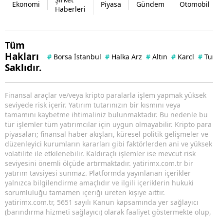
Ekonomi
Piyasa
Gündem
Otomobil
Haberleri
Tüm
Hakları
#
Borsa İstanbul
#
Halka Arz
#
Altın
#
Karcl
#
Tuna
Saklıdır.
Finansal araçlar ve/veya kripto paralarla işlem yapmak yüksek
seviyede risk içerir. Yatırım tutarınızın bir kısmını veya
tamamını kaybetme ihtimaliniz bulunmaktadır. Bu nedenle bu
tür işlemler tüm yatırımcılar için uygun olmayabilir. Kripto para
piyasaları; finansal haber akışları, küresel politik gelişmeler ve
düzenleyici kurumların kararları gibi faktörlerden ani ve yüksek
volatilite ile etkilenebilir. Kaldıraçlı işlemler ise mevcut risk
seviyesini önemli ölçüde artırmaktadır. yatirimx.com.tr bir
yatırım tavsiyesi sunmaz. Platformda yayınlanan içerikler
yalnızca bilgilendirme amaçlıdır ve ilgili içeriklerin hukuki
sorumluluğu tamamen içeriği üreten kişiye aittir.
yatirimx.com.tr, 5651 sayılı Kanun kapsamında yer sağlayıcı
(barındırma hizmeti sağlayıcı) olarak faaliyet göstermekte olup,