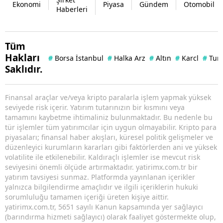
Ekonomi
Piyasa
Gündem
Otomobil
Haberleri
Tüm
Hakları
#
Borsa İstanbul
#
Halka Arz
#
Altın
#
Karcl
#
Tuna
Saklıdır.
Finansal araçlar ve/veya kripto paralarla işlem yapmak yüksek
seviyede risk içerir. Yatırım tutarınızın bir kısmını veya
tamamını kaybetme ihtimaliniz bulunmaktadır. Bu nedenle bu
tür işlemler tüm yatırımcılar için uygun olmayabilir. Kripto para
piyasaları; finansal haber akışları, küresel politik gelişmeler ve
düzenleyici kurumların kararları gibi faktörlerden ani ve yüksek
volatilite ile etkilenebilir. Kaldıraçlı işlemler ise mevcut risk
seviyesini önemli ölçüde artırmaktadır. yatirimx.com.tr bir
yatırım tavsiyesi sunmaz. Platformda yayınlanan içerikler
yalnızca bilgilendirme amaçlıdır ve ilgili içeriklerin hukuki
sorumluluğu tamamen içeriği üreten kişiye aittir.
yatirimx.com.tr, 5651 sayılı Kanun kapsamında yer sağlayıcı
(barındırma hizmeti sağlayıcı) olarak faaliyet göstermekte olup,