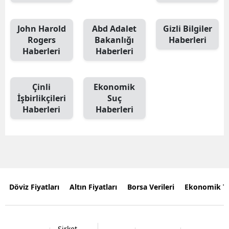
John Harold
Abd Adalet
Gizli Bilgiler
Rogers
Bakanlığı
Haberleri
Haberleri
Haberleri
Çinli
Ekonomik
İşbirlikçileri
Suç
Haberleri
Haberleri
Döviz Fiyatları
Altın Fiyatları
Borsa Verileri
Ekonomik T
Şirket