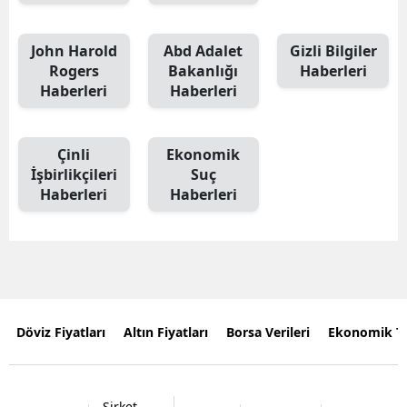
John Harold
Abd Adalet
Gizli Bilgiler
Rogers
Bakanlığı
Haberleri
Haberleri
Haberleri
Çinli
Ekonomik
İşbirlikçileri
Suç
Haberleri
Haberleri
Döviz Fiyatları
Altın Fiyatları
Borsa Verileri
Ekonomik T
Şirket