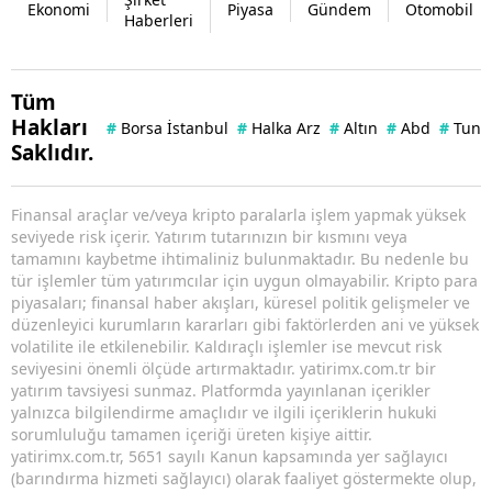
Ekonomi
Piyasa
Gündem
Otomobil
Haberleri
Tüm
Hakları
#
Borsa İstanbul
#
Halka Arz
#
Altın
#
Abd
#
Tuna 
Saklıdır.
Finansal araçlar ve/veya kripto paralarla işlem yapmak yüksek
seviyede risk içerir. Yatırım tutarınızın bir kısmını veya
tamamını kaybetme ihtimaliniz bulunmaktadır. Bu nedenle bu
tür işlemler tüm yatırımcılar için uygun olmayabilir. Kripto para
piyasaları; finansal haber akışları, küresel politik gelişmeler ve
düzenleyici kurumların kararları gibi faktörlerden ani ve yüksek
volatilite ile etkilenebilir. Kaldıraçlı işlemler ise mevcut risk
seviyesini önemli ölçüde artırmaktadır. yatirimx.com.tr bir
yatırım tavsiyesi sunmaz. Platformda yayınlanan içerikler
yalnızca bilgilendirme amaçlıdır ve ilgili içeriklerin hukuki
sorumluluğu tamamen içeriği üreten kişiye aittir.
yatirimx.com.tr, 5651 sayılı Kanun kapsamında yer sağlayıcı
(barındırma hizmeti sağlayıcı) olarak faaliyet göstermekte olup,