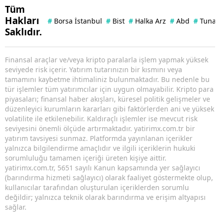
Tüm
Hakları
#
Borsa İstanbul
#
Bist
#
Halka Arz
#
Abd
#
Tuna 
Saklıdır.
Finansal araçlar ve/veya kripto paralarla işlem yapmak yüksek
seviyede risk içerir. Yatırım tutarınızın bir kısmını veya
tamamını kaybetme ihtimaliniz bulunmaktadır. Bu nedenle bu
tür işlemler tüm yatırımcılar için uygun olmayabilir. Kripto para
piyasaları; finansal haber akışları, küresel politik gelişmeler ve
düzenleyici kurumların kararları gibi faktörlerden ani ve yüksek
volatilite ile etkilenebilir. Kaldıraçlı işlemler ise mevcut risk
seviyesini önemli ölçüde artırmaktadır. yatirimx.com.tr bir
yatırım tavsiyesi sunmaz. Platformda yayınlanan içerikler
yalnızca bilgilendirme amaçlıdır ve ilgili içeriklerin hukuki
sorumluluğu tamamen içeriği üreten kişiye aittir.
yatirimx.com.tr, 5651 sayılı Kanun kapsamında yer sağlayıcı
(barındırma hizmeti sağlayıcı) olarak faaliyet göstermekte olup,
kullanıcılar tarafından oluşturulan içeriklerden sorumlu
değildir; yalnızca teknik olarak barındırma ve erişim altyapısı
sağlar.