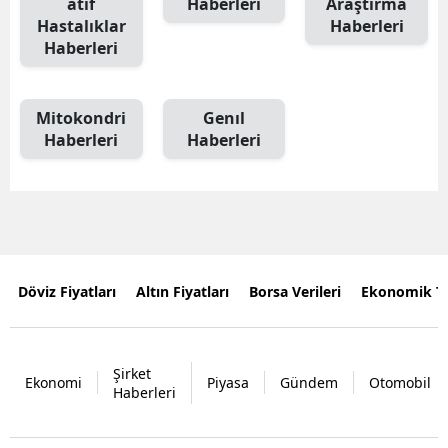
atif
Haberleri
Araştırma
Hastalıklar
Haberleri
Haberleri
Mitokondri
Genıl
Haberleri
Haberleri
Döviz Fiyatları
Altın Fiyatları
Borsa Verileri
Ekonomik T
Şirket
Ekonomi
Piyasa
Gündem
Otomobil
Haberleri