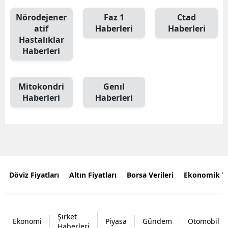
Nörodejener
Faz 1
Ctad
atif
Haberleri
Haberleri
Hastalıklar
Haberleri
Mitokondri
Genıl
Haberleri
Haberleri
Döviz Fiyatları
Altın Fiyatları
Borsa Verileri
Ekonomik T
Şirket
Ekonomi
Piyasa
Gündem
Otomobil
Haberleri