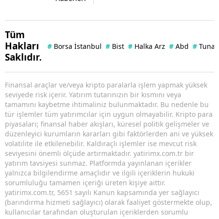
Tüm
Hakları
#
Borsa İstanbul
#
Bist
#
Halka Arz
#
Abd
#
Tuna 
Saklıdır.
Finansal araçlar ve/veya kripto paralarla işlem yapmak yüksek
seviyede risk içerir. Yatırım tutarınızın bir kısmını veya
tamamını kaybetme ihtimaliniz bulunmaktadır. Bu nedenle bu
tür işlemler tüm yatırımcılar için uygun olmayabilir. Kripto para
piyasaları; finansal haber akışları, küresel politik gelişmeler ve
düzenleyici kurumların kararları gibi faktörlerden ani ve yüksek
volatilite ile etkilenebilir. Kaldıraçlı işlemler ise mevcut risk
seviyesini önemli ölçüde artırmaktadır. yatirimx.com.tr bir
yatırım tavsiyesi sunmaz. Platformda yayınlanan içerikler
yalnızca bilgilendirme amaçlıdır ve ilgili içeriklerin hukuki
sorumluluğu tamamen içeriği üreten kişiye aittir.
yatirimx.com.tr, 5651 sayılı Kanun kapsamında yer sağlayıcı
(barındırma hizmeti sağlayıcı) olarak faaliyet göstermekte olup,
kullanıcılar tarafından oluşturulan içeriklerden sorumlu