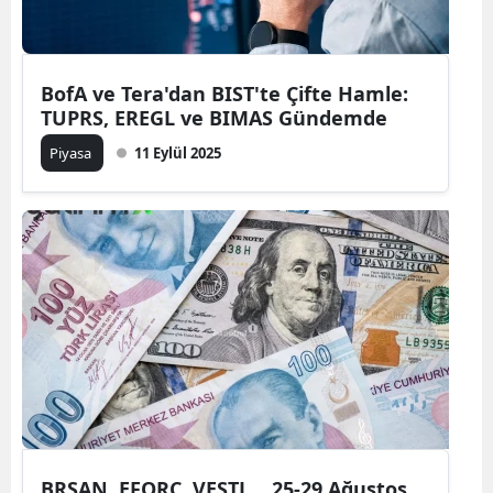
BofA ve Tera'dan BIST'te Çifte Hamle:
TUPRS, EREGL ve BIMAS Gündemde
Piyasa
11 Eylül 2025
BRSAN, EFORC, VESTL… 25-29 Ağustos