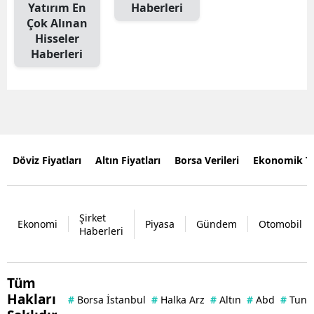
Yatırım En
Haberleri
Çok Alınan
Hisseler
Haberleri
Döviz Fiyatları
Altın Fiyatları
Borsa Verileri
Ekonomik T
Şirket
Ekonomi
Piyasa
Gündem
Otomobil
Haberleri
Tüm
Hakları
#
Borsa İstanbul
#
Halka Arz
#
Altın
#
Abd
#
Tuna 